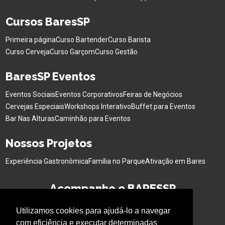
Cursos BaresSP
Primeira página
Curso Bartender
Curso Barista
Curso Cerveja
Curso Garçom
Curso Gestão
BaresSP Eventos
Eventos Sociais
Eventos Corporativos
Feiras de Negócios
Cervejas Especiais
Workshops Interativo
Buffet para Eventos
Bar Nas Alturas
Caminhão para Eventos
Nossos Projetos
Experiência Gastronômica
Família no Parque
Ativação em Bares
Acompanhe o BARESSP
Utilizamos cookies para ajudá-lo a navegar
com eficiência e executar determinadas