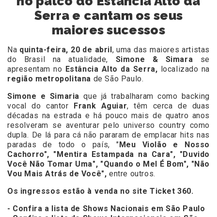
no palco do Estância Alto da
Serra e cantam os seus
maiores sucessos
Na
quinta-feira, 20 de abril
, uma das maiores artistas
do Brasil na atualidade,
Simone & Simara
se
apresentam no
Estância Alto da Serra,
localizado na
região metropolitana
de São Paulo.
Simone e Simaria
que já trabalharam como backing
vocal do cantor
Frank Aguiar
, têm cerca de duas
décadas na estrada e há pouco mais de quatro anos
resolveram se aventurar pelo universo country como
dupla. De lá para cá não pararam de emplacar hits nas
paradas de todo o país, "
Meu Violão e Nosso
Cachorro", "Mentira Estampada na Cara", "Duvido
Você Não Tomar Uma", "Quando o Mel É Bom", "Não
Vou Mais Atrás de Você",
entre outros.
Os ingressos estão à venda no site
Ticket 360
.
- Confira a lista de Shows Nacionais em São Paulo