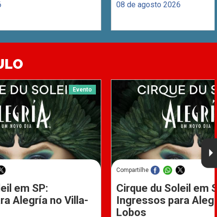
6
08 de agosto 2026
ULO
Evento
Compartilhe
eil em SP:
Cirque du Soleil em 
a Alegría no Villa-
Ingressos para Alegrí
Lobos