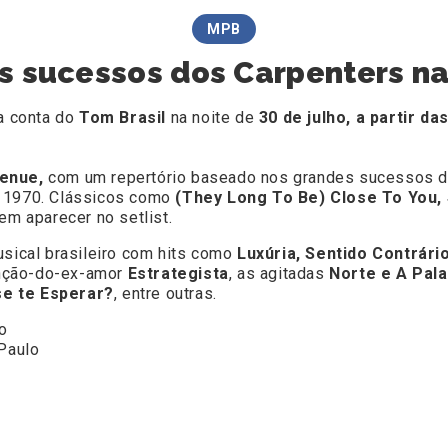
MPB
s sucessos dos Carpenters na 
ma conta do
Tom Brasil
na noite de
30 de julho, a partir da
venue,
com um repertório baseado nos grandes sucessos d
e 1970. Clássicos como
(They Long To Be) Close To You,
m aparecer no setlist.
usical brasileiro com hits como
Luxúria, Sentido Contrári
anção-do-ex-amor
Estrategista
, as agitadas
Norte e A Pala
se te Esperar?
, entre outras.
o
 Paulo