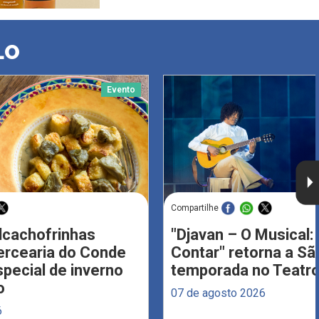
LO
Evento
Compartilhe
Alcachofrinhas
"Djavan – O Musical: 
ercearia do Conde
Contar" retorna a S
ecial de inverno
temporada no Teatro
o
07 de agosto 2026
6