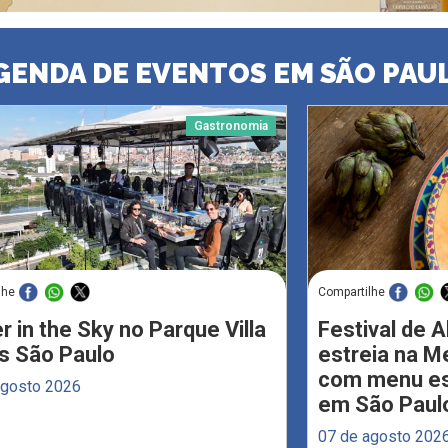
GENDA DE EVENTOS EM SÃO PAU
Gastronomia
lhe
Compartilhe
r in the Sky no Parque Villa
Festival de 
s São Paulo
estreia na M
com menu esp
agosto 2026
em São Paul
07 de agosto 202