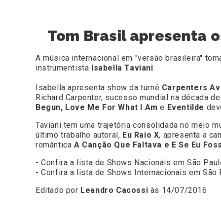
Tom Brasil apresenta o
A música internacional em "versão brasileira" to
instrumentista
Isabella Taviani
.
Isabella apresenta show da turnê
Carpenters A
Richard Carpenter, sucesso mundial na década d
Begun, Love Me For What I Am
e
Eventilde
deve
Taviani tem uma trajetória consolidada no meio m
último trabalho autoral,
Eu Raio X
, apresenta a c
romântica
A Canção Que Faltava e E Se Eu Fos
- Confira a lista de Shows Nacionais em São Paul
- Confira a lista de Shows Internacionais em São
Editado por
Leandro Cacossi
às 14/07/2016