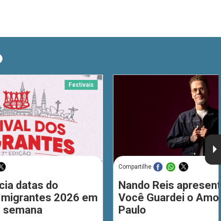
O
Festivais
Compartilhe
cia datas do
Nando Reis apresent
 Imigrantes 2026 em
Você Guardei o Amo
de semana
Paulo