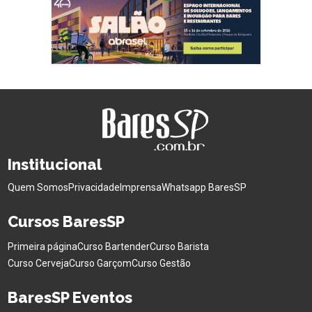
Institucional
Quem Somos
Privacidade
Imprensa
Whatsapp BaresSP
Cursos BaresSP
Primeira página
Curso Bartender
Curso Barista
Curso Cerveja
Curso Garçom
Curso Gestão
BaresSP Eventos