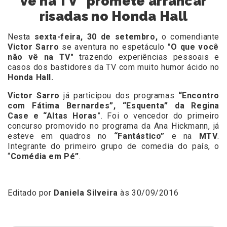
vê na TV" promete arrancar
risadas no Honda Hall
Nesta
sexta-feira, 30 de setembro,
o comendiante
Victor Sarro
se aventura no espetáculo
"O que você
não vê na TV"
trazendo experiências pessoais e
casos dos bastidores da TV com muito humor ácido no
Honda Hall.
Victor Sarro
já participou dos programas
“Encontro
com Fátima Bernardes”, “Esquenta” da Regina
Case e “Altas Horas
”. Foi o vencedor do primeiro
concurso promovido no programa da Ana Hickmann, já
esteve em quadros no
“Fantástico”
e na
MTV
.
Integrante do primeiro grupo de comedia do país, o
“
Comédia em Pé”
.
Editado por
Daniela Silveira
às 30/09/2016