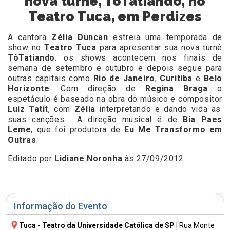
nova turnê, TôTatiando, no
Teatro Tuca, em Perdizes
A cantora
Zélia Duncan
estreia uma temporada de
show no
Teatro Tuca
para apresentar sua nova turnê
TôTatiando
. os shows acontecem nos finais de
semana de setembro e outubro e depois segue para
outras capitais como
Rio de Janeiro
,
Curitiba
e
Belo
Horizonte
. Com direção de
Regina Braga
o
espetáculo é baseado na obra do músico e compositor
Luiz Tatit
, com
Zélia
interpretando e dando vida as
suas canções. A direção musical é de
Bia Paes
Leme
, que foi produtora de
Eu Me Transformo em
Outras
.
Editado por
Lidiane Noronha
às 27/09/2012
Informação do Evento
Tuca - Teatro da Universidade Católica de SP
|
Rua Monte