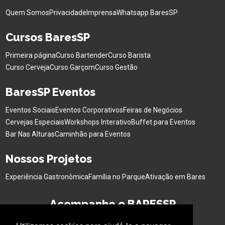
Quem Somos
Privacidade
Imprensa
Whatsapp BaresSP
Cursos BaresSP
Primeira página
Curso Bartender
Curso Barista
Curso Cerveja
Curso Garçom
Curso Gestão
BaresSP Eventos
Eventos Sociais
Eventos Corporativos
Feiras de Negócios
Cervejas Especiais
Workshops Interativo
Buffet para Eventos
Bar Nas Alturas
Caminhão para Eventos
Nossos Projetos
Experiência Gastronômica
Família no Parque
Ativação em Bares
Acompanhe o BARESSP