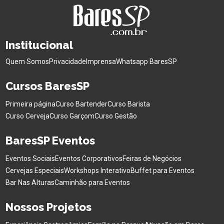
Institucional
Quem Somos
Privacidade
Imprensa
Whatsapp BaresSP
Cursos BaresSP
Primeira página
Curso Bartender
Curso Barista
Curso Cerveja
Curso Garçom
Curso Gestão
BaresSP Eventos
Eventos Sociais
Eventos Corporativos
Feiras de Negócios
Cervejas Especiais
Workshops Interativo
Buffet para Eventos
Bar Nas Alturas
Caminhão para Eventos
Nossos Projetos