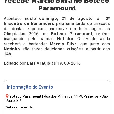
recebe Márcio Silva no Boteco
Paramount
Acontece neste
domingo, 21 de agosto
, o
2º
Encontro de Bartenders
para uma tarde de criações
de drinks especiais, inclusive em homenagem às
Olimpíadas 2016, no
Boteco Paramount
, recém-
inaugurado pelo barman
Netinho
. O evento ainda
receberá o bartender
Marcio Silva
, que junto com
Netinho
irão fazer deliciosas criações a partir das
14h
.
Editado por
Lais Araujo
às 19/08/2016
Informação do Evento
Boteco Paramount
|
Rua dos Pinheiros, 1179
, Pinheiros - São
Paulo, SP
Datas do evento