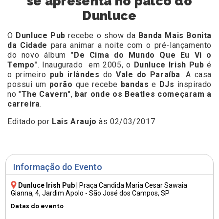
se apresenta no palco do
Dunluce
O
Dunluce Pub
recebe o show da
Banda Mais Bonita
da Cidade
para animar a noite com o pré-lançamento
do novo álbum
"De Cima do Mundo Que Eu Vi o
Tempo"
. Inaugurado em 2005, o
Dunluce Irish Pub
é
o primeiro
pub irlândes
do
Vale do Paraíba
. A casa
possui um
porão
que recebe
bandas
e
DJs
inspirado
no "
The Cavern
",
bar onde os Beatles começaram a
carreira
.
Editado por
Lais Araujo
às 02/03/2017
Informação do Evento
Dunluce Irish Pub
|
Praça Candida Maria Cesar Sawaia
Gianna, 4
, Jardim Apolo - São José dos Campos, SP
Datas do evento