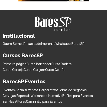
Institucional
Quem Somos
Privacidade
Imprensa
Whatsapp BaresSP
Cursos BaresSP
Primeira página
Curso Bartender
Curso Barista
Curso Cerveja
Curso Garçom
Curso Gestão
BaresSP Eventos
Eventos Sociais
Eventos Corporativos
Feiras de Negócios
Cervejas Especiais
Workshops Interativo
Buffet para Eventos
Bar Nas Alturas
Caminhão para Eventos