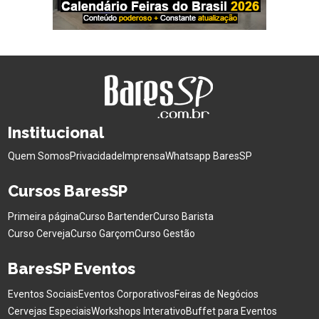
Institucional
Quem Somos
Privacidade
Imprensa
Whatsapp BaresSP
Cursos BaresSP
Primeira página
Curso Bartender
Curso Barista
Curso Cerveja
Curso Garçom
Curso Gestão
BaresSP Eventos
Eventos Sociais
Eventos Corporativos
Feiras de Negócios
Cervejas Especiais
Workshops Interativo
Buffet para Eventos