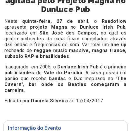
agitada pelo Projeto Magna no
Dunluce Pub
Nesta
quinta-feira, 27 de abril
, o
Ruadoflow
apresenta
projeto Magna
no
Dunluce Irish Pub
,
localizado em
São José dos Campos,
no qual os
quatro ambientes da casa ficam conectados através
das ondas e frequências do som. Vai rolar um
line up
recheado de
reggae music massive, magna trance,
s
ubsolo RAP e brasilidades.
Inaugurado em 2005, o
Dunluce Irish Pub
é o primeiro
pub irlândes
do
Vale do Paraíba
. A casa possui um
porão
que recebe
bandas
e
DJs
inspirado no "
The
Cavern
",
bar onde os Beatles começaram a
carreira
.
Editado por
Daniela Silveira
às 17/04/2017
Informação do Evento