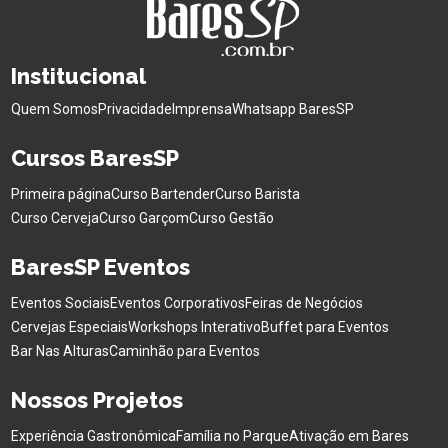
Institucional
Quem Somos
Privacidade
Imprensa
Whatsapp BaresSP
Cursos BaresSP
Primeira página
Curso Bartender
Curso Barista
Curso Cerveja
Curso Garçom
Curso Gestão
BaresSP Eventos
Eventos Sociais
Eventos Corporativos
Feiras de Negócios
Cervejas Especiais
Workshops Interativo
Buffet para Eventos
Bar Nas Alturas
Caminhão para Eventos
Nossos Projetos
Experiência Gastronômica
Família no Parque
Ativação em Bares