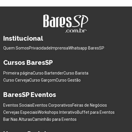
Institucional
Quem Somos
Privacidade
Imprensa
Whatsapp BaresSP
Cursos BaresSP
Primeira página
Curso Bartender
Curso Barista
Curso Cerveja
Curso Garçom
Curso Gestão
BaresSP Eventos
Eventos Sociais
Eventos Corporativos
Feiras de Negócios
Cervejas Especiais
Workshops Interativo
Buffet para Eventos
Bar Nas Alturas
Caminhão para Eventos