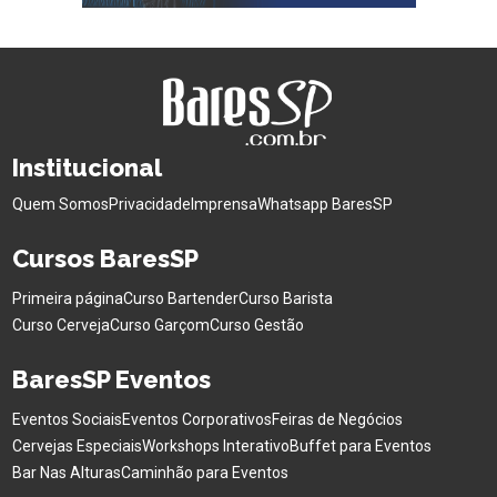
Institucional
Quem Somos
Privacidade
Imprensa
Whatsapp BaresSP
Cursos BaresSP
Primeira página
Curso Bartender
Curso Barista
Curso Cerveja
Curso Garçom
Curso Gestão
BaresSP Eventos
Eventos Sociais
Eventos Corporativos
Feiras de Negócios
Cervejas Especiais
Workshops Interativo
Buffet para Eventos
Bar Nas Alturas
Caminhão para Eventos