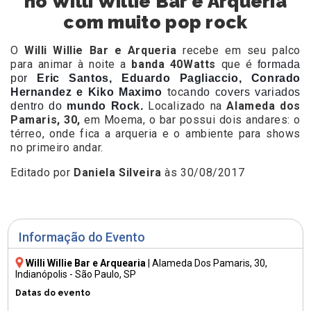
no Willi Willie Bar e Arqueria
com muito pop rock
O
Willi Willie Bar e Arqueria
recebe em seu palco
para animar à noite a
banda
40Watts
que é
formada
por
Eric Santos, Eduardo Pagliaccio, Conrado
toc
Hernandez e Kiko Maximo
ando covers variados
Localizado na
Alameda dos
dentro do
mundo Rock.
Pamaris, 30,
em Moema, o bar possui dois andares: o
térreo, onde fica a arqueria e o ambiente para shows
no primeiro andar.
Editado por
Daniela Silveira
às 30/08/2017
Informação do Evento
Willi Willie Bar e Arquearia
|
Alameda Dos Pamaris, 30
,
Indianópolis - São Paulo, SP
Datas do evento