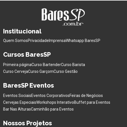
Institucional
Quem Somos
Privacidade
Imprensa
Whatsapp BaresSP
Cursos BaresSP
Primeira página
Curso Bartender
Curso Barista
Curso Cerveja
Curso Garçom
Curso Gestão
BaresSP Eventos
Eventos Sociais
Eventos Corporativos
Feiras de Negócios
Cervejas Especiais
Workshops Interativo
Buffet para Eventos
Bar Nas Alturas
Caminhão para Eventos
Nossos Projetos