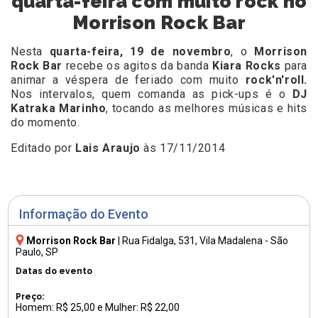
quarta-feira com muito rock no
Morrison Rock Bar
Nesta
quarta-feira, 19 de novembro
, o
Morrison
Rock Bar
recebe os agitos da banda
Kiara Rocks
para
animar a véspera de feriado com muito
rock'n'roll.
Nos intervalos, quem comanda as pick-ups é o
DJ
Katraka Marinho
, tocando as melhores músicas e hits
do momento.
Editado por
Lais Araujo
às 17/11/2014
Informação do Evento
Morrison Rock Bar
|
Rua Fidalga, 531
, Vila Madalena - São
Paulo, SP
Datas do evento
Preço:
Homem: R$ 25,00 e Mulher: R$ 22,00