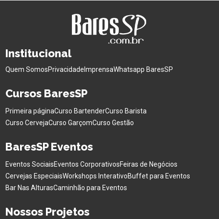
Institucional
Quem Somos
Privacidade
Imprensa
Whatsapp BaresSP
Cursos BaresSP
Primeira página
Curso Bartender
Curso Barista
Curso Cerveja
Curso Garçom
Curso Gestão
BaresSP Eventos
Eventos Sociais
Eventos Corporativos
Feiras de Negócios
Cervejas Especiais
Workshops Interativo
Buffet para Eventos
Bar Nas Alturas
Caminhão para Eventos
Nossos Projetos