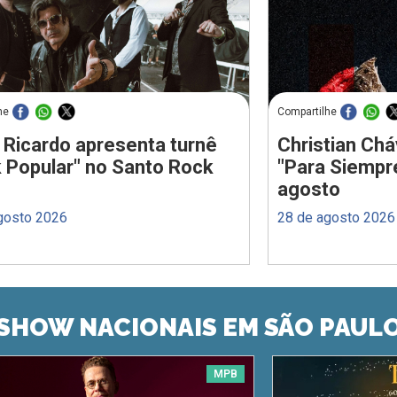
he
Compartilhe
 Ricardo apresenta turnê
Christian Chá
 Popular" no Santo Rock
"Para Siempr
agosto
gosto 2026
28 de agosto 2026
SHOW NACIONAIS EM SÃO PAUL
MPB