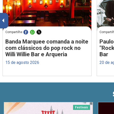
Compartilhe
Compartil
Banda Marquee comanda a noite
Paulo
com clássicos do pop rock no
"Rock
Willi Willie Bar e Arqueria
Bar
15 de agosto 2026
20 de a
Festivais