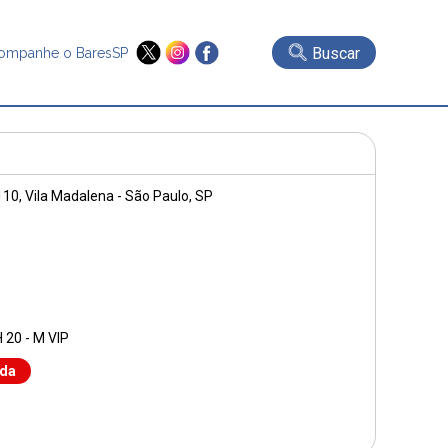
Buscar
ompanhe o BaresSP
110
, Vila Madalena - São Paulo, SP
H 20 - M VIP
nda