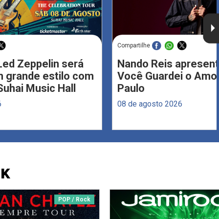
Compartilhe
Led Zeppelin será
Nando Reis apresent
 grande estilo com
Você Guardei o Amo
Suhai Music Hall
Paulo
6
08 de agosto 2026
CK
POP / Rock