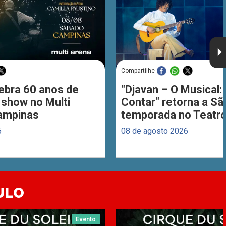
Compartilhe
ebra 60 anos de
"Djavan – O Musical: 
 show no Multi
Contar" retorna a S
ampinas
temporada no Teatro
6
08 de agosto 2026
ULO
Evento