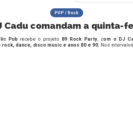
POP / Rock
J Cadu comandam a quinta-fe
lic Pub
recebe o projeto
89 Rock Party
, c
om o DJ C
 rock, dance, disco music e anos 80 e 90.
Nos intervalos