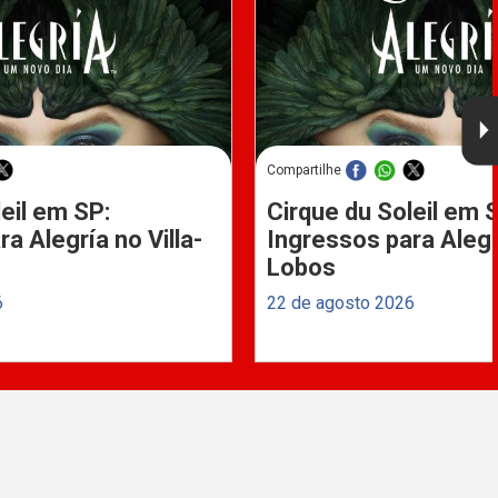
Compartilhe
eil em SP:
Cirque du Soleil em 
a Alegría no Villa-
Ingressos para Alegrí
Lobos
6
22 de agosto 2026