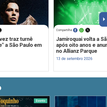
Compartilhe
vez traz turnê
Jamiroquai volta a S
e" a São Paulo em
após oito anos e anu
no Allianz Parque
13 de setembro 2026
O
Evento