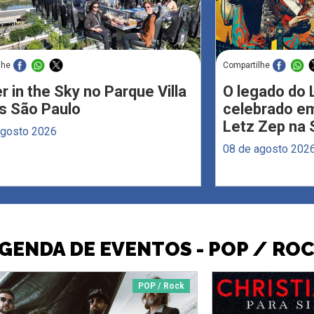
lhe
Compartilhe
r in the Sky no Parque Villa
O legado do 
s São Paulo
celebrado em
Letz Zep na 
agosto 2026
08 de agosto 202
GENDA DE EVENTOS - POP / RO
POP / Rock