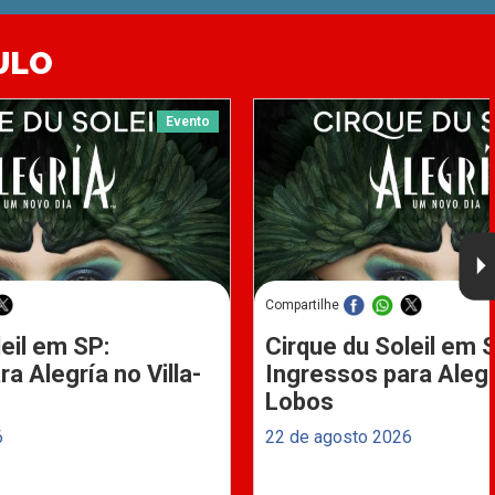
ULO
Evento
Compartilhe
eil em SP:
Cirque du Soleil em 
a Alegría no Villa-
Ingressos para Alegrí
Lobos
6
22 de agosto 2026