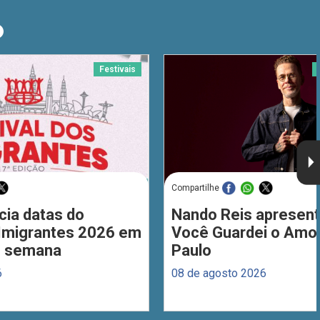
O
Festivais
Compartilhe
cia datas do
Nando Reis apresent
 Imigrantes 2026 em
Você Guardei o Amo
de semana
Paulo
6
08 de agosto 2026