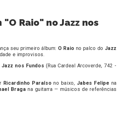
 "O Raio" no Jazz nos
lança seu primeiro álbum:
O Raio
no palco do
Jazz
idade e improvisos.
o
Jazz nos Fundos
(Rua Cardeal Arcoverde, 742 -
or
Ricardinho Paraíso
no baixo,
Jabes Felipe
na
hael Braga
na guitarra — músicos de referências