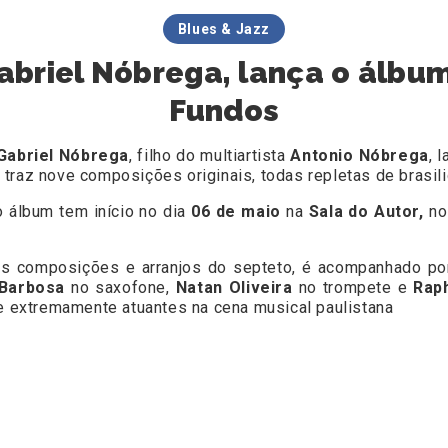
Blues & Jazz
Gabriel Nóbrega, lança o álbum
Fundos
Gabriel Nóbrega
, filho do multiartista
Antonio Nóbrega
, 
o traz nove composições originais, todas repletas de brasil
álbum tem início no dia
06 de maio
na
Sala do Autor,
n
 as composições e arranjos do septeto, é acompanhado p
Barbosa
no saxofone,
Natan Oliveira
no trompete e
Rap
 e extremamente atuantes na cena musical paulistana