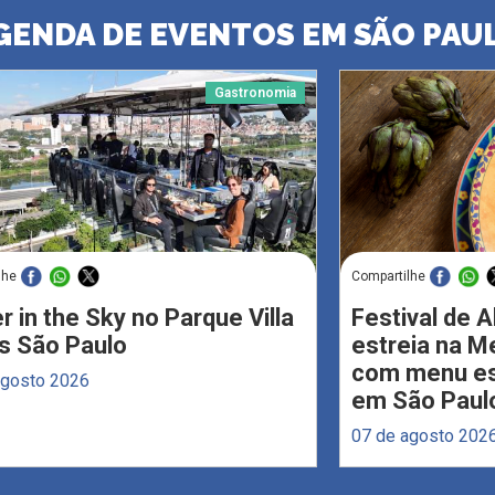
GENDA DE EVENTOS EM SÃO PAU
Gastronomia
lhe
Compartilhe
r in the Sky no Parque Villa
Festival de 
s São Paulo
estreia na M
com menu esp
agosto 2026
em São Paul
07 de agosto 202