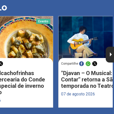
LO
Evento
Compartilhe
Alcachofrinhas
"Djavan – O Musical: 
ercearia do Conde
Contar" retorna a S
ecial de inverno
temporada no Teatro
o
07 de agosto 2026
6