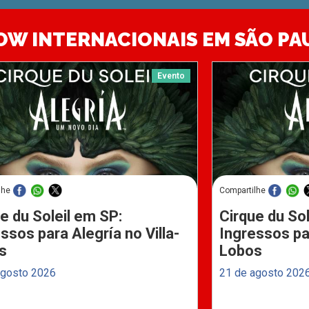
OW INTERNACIONAIS EM SÃO PA
Evento
lhe
Compartilhe
e du Soleil em SP:
Cirque du Sol
ssos para Alegría no Villa-
Ingressos par
s
Lobos
agosto 2026
21 de agosto 202