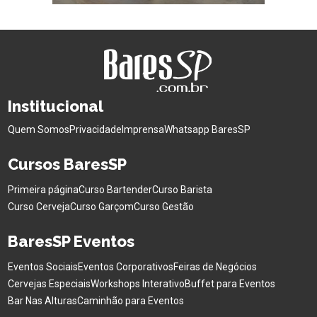
Institucional
Quem Somos
Privacidade
Imprensa
Whatsapp BaresSP
Cursos BaresSP
Primeira página
Curso Bartender
Curso Barista
Curso Cerveja
Curso Garçom
Curso Gestão
BaresSP Eventos
Eventos Sociais
Eventos Corporativos
Feiras de Negócios
Cervejas Especiais
Workshops Interativo
Buffet para Eventos
Bar Nas Alturas
Caminhão para Eventos