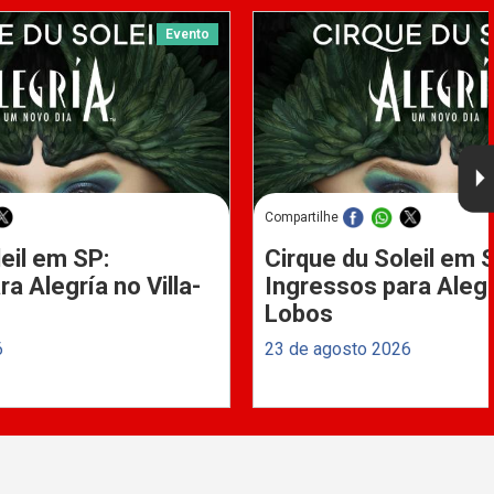
Evento
Compartilhe
eil em SP:
Cirque du Soleil em 
a Alegría no Villa-
Ingressos para Alegrí
Lobos
6
23 de agosto 2026