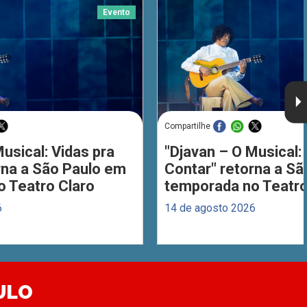
Evento
Compartilhe
usical: Vidas pra
"Djavan – O Musical: 
rna a São Paulo em
Contar" retorna a S
 Teatro Claro
temporada no Teatro
6
14 de agosto 2026
ULO