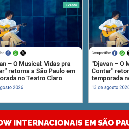
Evento
lhe
Compartilhe
an – O Musical: Vidas pra
"Djavan – O M
ar" retorna a São Paulo em
Contar" reto
orada no Teatro Claro
temporada no
agosto 2026
13 de agosto 202
OW INTERNACIONAIS EM SÃO PA