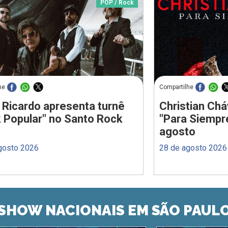
POP / Rock
he
Compartilhe
 Ricardo apresenta turnê
Christian Chá
 Popular" no Santo Rock
"Para Siempr
agosto
gosto 2026
28 de agosto 2026
SHOW NACIONAIS EM SÃO PAUL