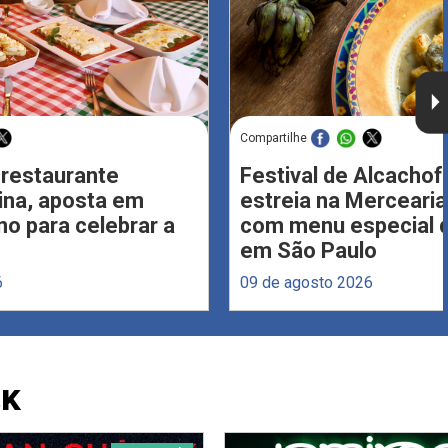
Compartilhe
 restaurante
Festival de Alcachof
Lina, aposta em
estreia na Merceari
no para celebrar a
com menu especial d
em São Paulo
6
09 de agosto 2026
CK