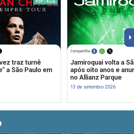
POP / Rock
Compartilhe
vez traz turnê
Jamiroquai volta a S
e" a São Paulo em
após oito anos e anu
no Allianz Parque
13 de setembro 2026
O