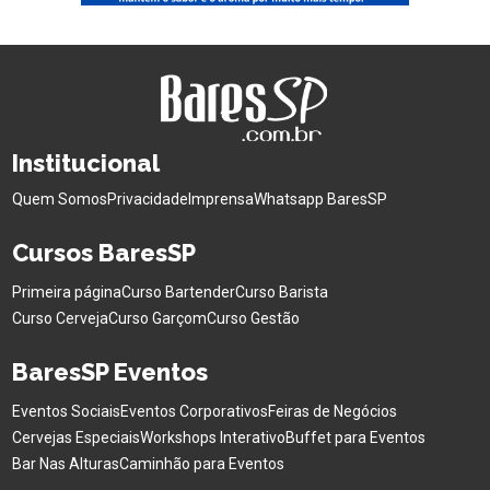
Institucional
Quem Somos
Privacidade
Imprensa
Whatsapp BaresSP
Cursos BaresSP
Primeira página
Curso Bartender
Curso Barista
Curso Cerveja
Curso Garçom
Curso Gestão
BaresSP Eventos
Eventos Sociais
Eventos Corporativos
Feiras de Negócios
Cervejas Especiais
Workshops Interativo
Buffet para Eventos
Bar Nas Alturas
Caminhão para Eventos