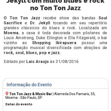
Jekyll com muito blues e rock
no Ton Ton Jazz
O Ton Ton Jazz
recebe show das bandas
Soul
Sacrifice
e
Dr. Jekyll
tocando em seu repertório
grandes clássicos do blues e rock. Localizada em
Moema
, a casa é toda decorada com pôsteres de
Louis Amstrong, Duke Ellington e Ella Fitzgerald, o bar
vizinho ao
Shopping Ibirapuera
possui uma
programação musical diversificada com atrações de
rock, soul, blues, pop e jazz.
Editado por
Lais Araujo
às 31/08/2016
Informação do Evento
Ton Ton Jazz & Music Bar
|
Alameda Dos Pamaris, 55
,
Moema - São Paulo, SP
Datas do evento