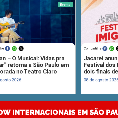
Evento
lhe
Compartilhe
an – O Musical: Vidas pra
Jacareí anun
ar" retorna a São Paulo em
Festival dos
orada no Teatro Claro
dois finais 
agosto 2026
08 de agosto 202
OW INTERNACIONAIS EM SÃO PA