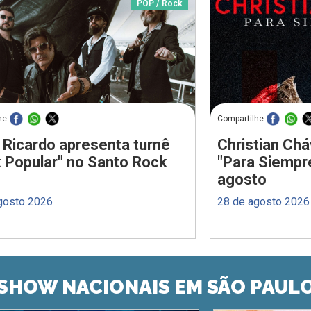
POP / Rock
he
Compartilhe
 Ricardo apresenta turnê
Christian Chá
 Popular" no Santo Rock
"Para Siempr
agosto
gosto 2026
28 de agosto 2026
SHOW NACIONAIS EM SÃO PAUL