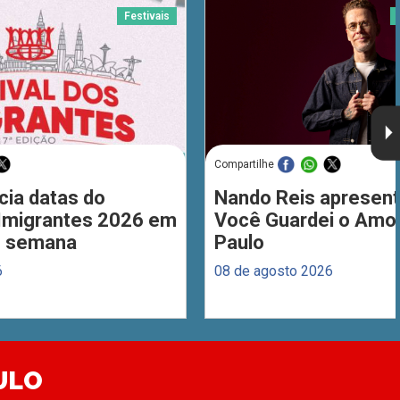
Festivais
Compartilhe
cia datas do
Nando Reis apresent
 Imigrantes 2026 em
Você Guardei o Amo
de semana
Paulo
6
08 de agosto 2026
ULO