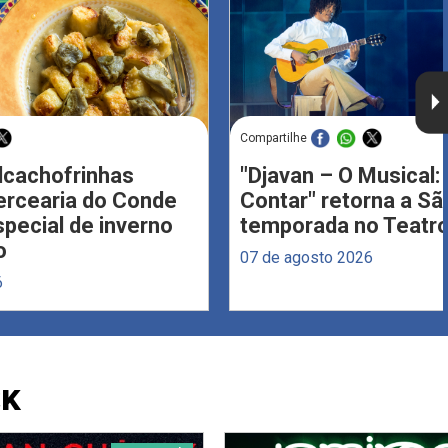
Compartilhe
Alcachofrinhas
"Djavan – O Musical: 
ercearia do Conde
Contar" retorna a S
ecial de inverno
temporada no Teatro
o
07 de agosto 2026
6
CK