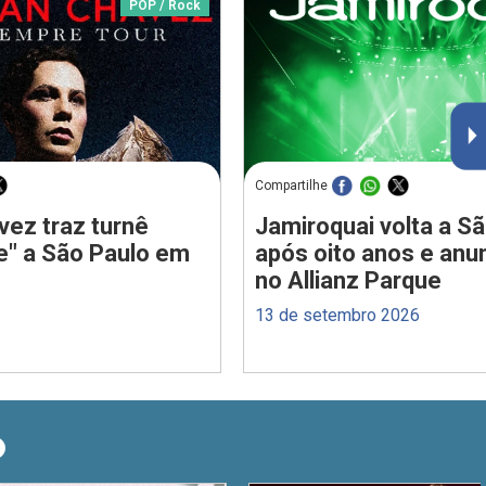
POP / Rock
Compartilhe
vez traz turnê
Jamiroquai volta a S
e" a São Paulo em
após oito anos e anu
no Allianz Parque
13 de setembro 2026
O