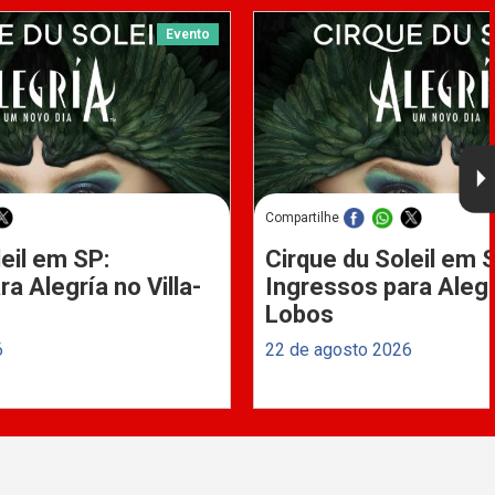
Evento
Compartilhe
eil em SP:
Cirque du Soleil em 
a Alegría no Villa-
Ingressos para Alegrí
Lobos
6
22 de agosto 2026