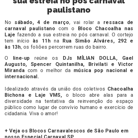
sua estreia no pós carnaval
paulistano
No
sábado, 4 de março
, vai rolar a
ressaca de
carnaval paulistano
com o
Bloco Chacoalha nas
Laje
fazendo a sua estreia no pós carnaval. O cortejo
tem início
às 11h
na
Rua Simão Alváres,
292 e
às 13h
, os foliões percorrem ruas do bairro.
O
line-up
reúne os
DJs
MÍLIAN DOLLA, Gael
Augusto, Spencer Quintanilha, Brivilati e Victor
Miranda
com o melhor da
música pop nacional e
internacional.
Idealizado através da união dos coletivos
Chacoalha
Bichona e Laje VMS,
o bloco abre alas para a
diversidade na tentativa da reinvenção do espaço
público como lugar de convívio humano e exercício de
cidadania. Viva o amor!
+ Veja os Blocos Carnavalescos de São Paulo em
nosso Especial Carnaval SP