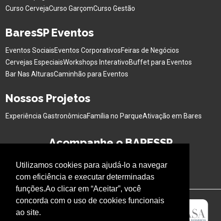
Curso Cerveja
Curso Garçom
Curso Gestão
BaresSP Eventos
Eventos Sociais
Eventos Corporativos
Feiras de Negócios
Cervejas Especiais
Workshops Interativo
Buffet para Eventos
Bar Nas Alturas
Caminhão para Eventos
Nossos Projetos
Experiência Gastronômica
Família no Parque
Ativação em Bares
Acompanhe o BARESSP
Utilizamos cookies para ajudá-lo a navegar
com eficiência e executar determinadas
funções.Ao clicar em “Aceitar”, você
concorda com o uso de cookies funcionais
ao site.