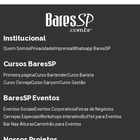
Institucional
Quem Somos
Privacidade
Imprensa
Whatsapp BaresSP
Cursos BaresSP
Primeira página
Curso Bartender
Curso Barista
Curso Cerveja
Curso Garçom
Curso Gestão
BaresSP Eventos
Eventos Sociais
Eventos Corporativos
Feiras de Negócios
Cervejas Especiais
Workshops Interativo
Buffet para Eventos
Bar Nas Alturas
Caminhão para Eventos
Nossos Projetos