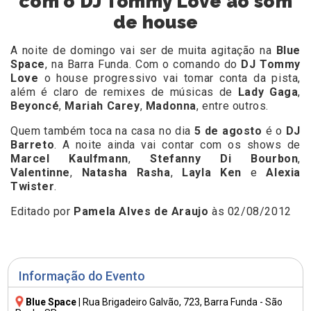
com o DJ Tommy Love ao som
de house
A noite de domingo vai ser de muita agitação na
Blue
Space
, na Barra Funda. Com o comando do
DJ Tommy
Love
o house progressivo vai tomar conta da pista,
além é claro de remixes de músicas de
Lady Gaga
,
Beyoncé
,
Mariah Carey
,
Madonna
, entre outros.
Quem também toca na casa no dia
5 de agosto
é o
DJ
Barreto
. A noite ainda vai contar com os shows de
Marcel Kaulfmann
,
Stefanny Di Bourbon
,
Valentinne
,
Natasha Rasha
,
Layla Ken
e
Alexia
Twister
.
Editado por
Pamela Alves de Araujo
às 02/08/2012
Informação do Evento
Blue Space
|
Rua Brigadeiro Galvão, 723
, Barra Funda - São