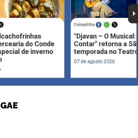
Compartilhe
Alcachofrinhas
"Djavan – O Musical: 
ercearia do Conde
Contar" retorna a S
ecial de inverno
temporada no Teatro
o
07 de agosto 2026
6
GGAE