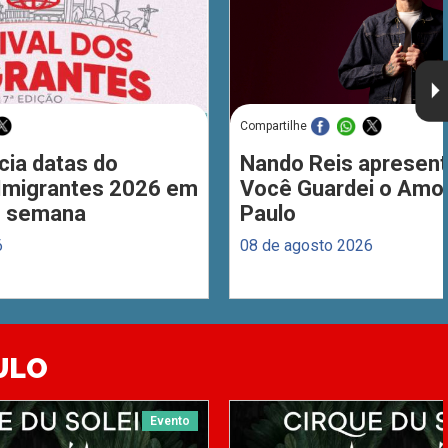
Compartilhe
cia datas do
Nando Reis apresent
 Imigrantes 2026 em
Você Guardei o Amo
de semana
Paulo
6
08 de agosto 2026
ULO
Evento