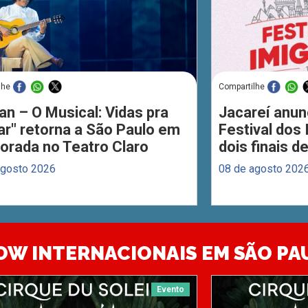
lhe
Compartilhe
an – O Musical: Vidas pra
Jacareí anun
ar" retorna a São Paulo em
Festival dos
orada no Teatro Claro
dois finais 
agosto 2026
08 de agosto 202
OW INTERNACIONAIS EM SÃO PA
Evento