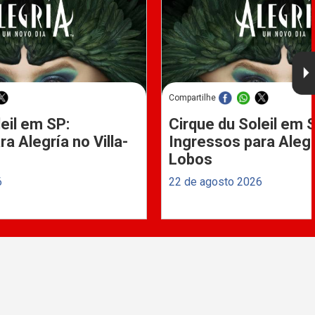
Compartilhe
eil em SP:
Cirque du Soleil em 
a Alegría no Villa-
Ingressos para Alegrí
Lobos
6
22 de agosto 2026