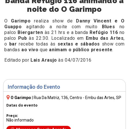
banda Refúgio 116 animando a
noite do O Garimpo
O
Garimpo
realiza show de
Danny Vincent e O
Guappo
agitando a noite com muito
Blues
no
palco
Biergarten
às 21 hrs e a banda
Refúgio 116
no
palco
Pub
às 22:30. Localizado em
Embu das Artes
,
o
bar
recebe todas às
sextas e sábados
show com
bandas
ao vivo
que
animam o público presente
.
Editado por
Lais Araujo
às 04/07/2016
Informação do Evento
O Garimpo
|
Rua Da Matriz, 136
, Centro - Embu das Artes, SP
Datas do evento
Preço:
Não informado