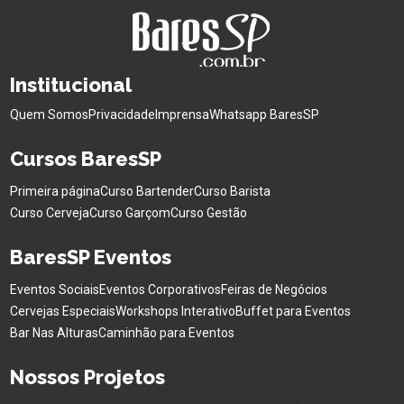
Institucional
Quem Somos
Privacidade
Imprensa
Whatsapp BaresSP
Cursos BaresSP
Primeira página
Curso Bartender
Curso Barista
Curso Cerveja
Curso Garçom
Curso Gestão
BaresSP Eventos
Eventos Sociais
Eventos Corporativos
Feiras de Negócios
Cervejas Especiais
Workshops Interativo
Buffet para Eventos
Bar Nas Alturas
Caminhão para Eventos
Nossos Projetos