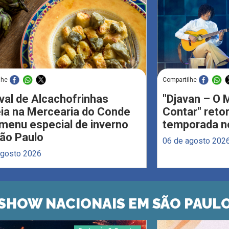
lhe
Compartilhe
val de Alcachofrinhas
"Djavan – O M
eia na Mercearia do Conde
Contar" reto
menu especial de inverno
temporada no
ão Paulo
06 de agosto 202
agosto 2026
SHOW NACIONAIS EM SÃO PAUL