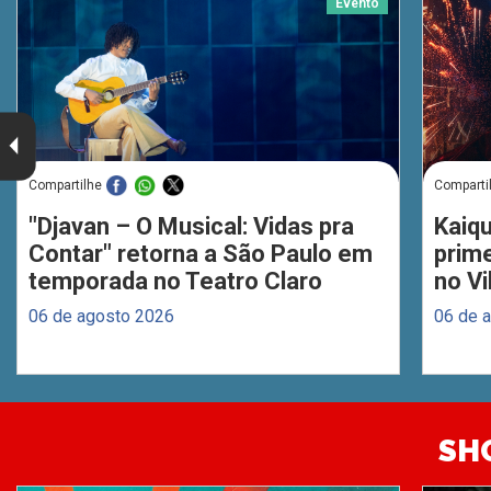
Evento
Compartilhe
Comparti
"Djavan – O Musical: Vidas pra
Kaiq
Contar" retorna a São Paulo em
prim
temporada no Teatro Claro
no Vi
06 de agosto 2026
06 de 
SH