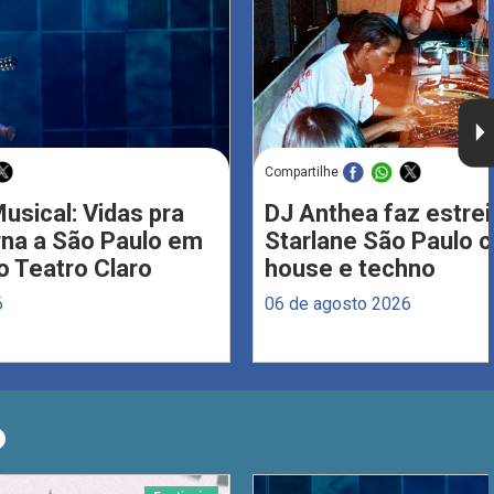
Compartilhe
usical: Vidas pra
DJ Anthea faz estrei
rna a São Paulo em
Starlane São Paulo 
 Teatro Claro
house e techno
6
06 de agosto 2026
O