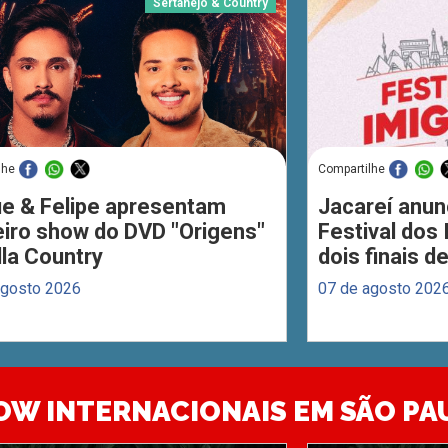
Sertanejo & Country
lhe
Compartilhe
ue & Felipe apresentam
Jacareí anun
eiro show do DVD "Origens"
Festival dos
lla Country
dois finais 
agosto 2026
07 de agosto 202
OW INTERNACIONAIS EM SÃO PA