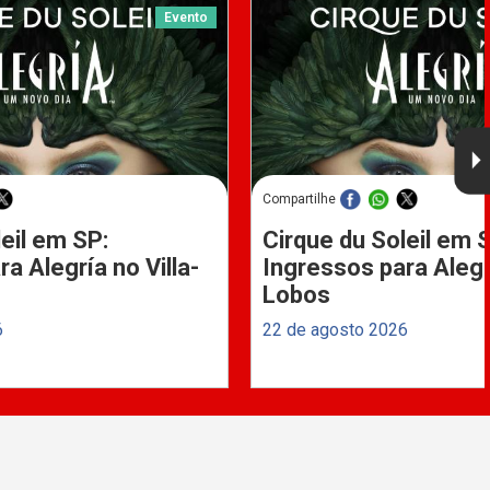
Evento
Compartilhe
eil em SP:
Cirque du Soleil em 
a Alegría no Villa-
Ingressos para Alegrí
Lobos
6
22 de agosto 2026