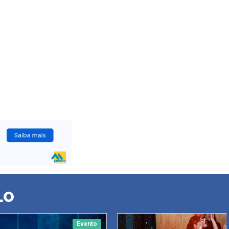
LO
Evento