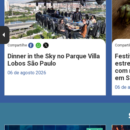
Compartilhe
Comparti
Dinner in the Sky no Parque Villa
Festi
Lobos São Paulo
estr
com 
06 de agosto 2026
em S
06 de 