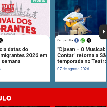
Festivais
Compartilhe
cia datas do
"Djavan – O Musical: 
 Imigrantes 2026 em
Contar" retorna a S
de semana
temporada no Teatro
6
07 de agosto 2026
ULO