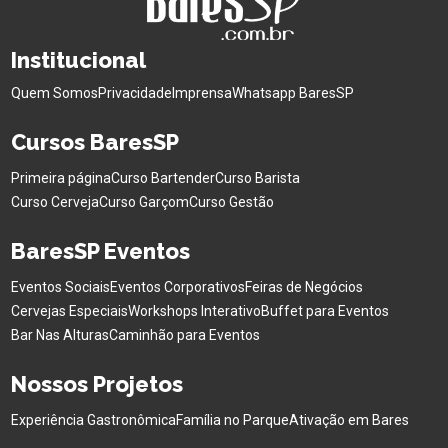
Institucional
Quem Somos
Privacidade
Imprensa
Whatsapp BaresSP
Cursos BaresSP
Primeira página
Curso Bartender
Curso Barista
Curso Cerveja
Curso Garçom
Curso Gestão
BaresSP Eventos
Eventos Sociais
Eventos Corporativos
Feiras de Negócios
Cervejas Especiais
Workshops Interativo
Buffet para Eventos
Bar Nas Alturas
Caminhão para Eventos
Nossos Projetos
Experiência Gastronômica
Família no Parque
Ativação em Bares