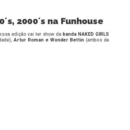
90´s, 2000´s na Funhouse
essa edição vai ter show da
banda NAKED GIRLS
dade),
Artur Roman e Wonder Bettin
(ambos da