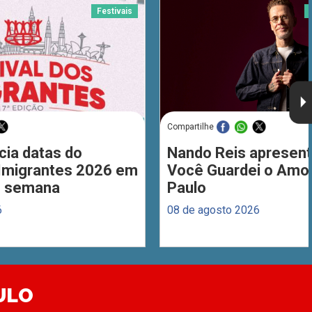
Festivais
Compartilhe
cia datas do
Nando Reis apresent
 Imigrantes 2026 em
Você Guardei o Amo
de semana
Paulo
6
08 de agosto 2026
ULO