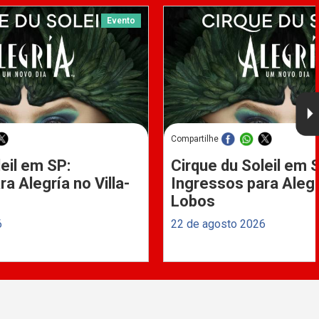
Evento
Compartilhe
eil em SP:
Cirque du Soleil em 
a Alegría no Villa-
Ingressos para Alegrí
Lobos
6
22 de agosto 2026