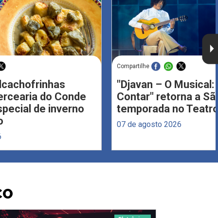
Compartilhe
Alcachofrinhas
"Djavan – O Musical: 
ercearia do Conde
Contar" retorna a S
ecial de inverno
temporada no Teatro
o
07 de agosto 2026
6
CO