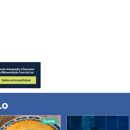
LO
Evento