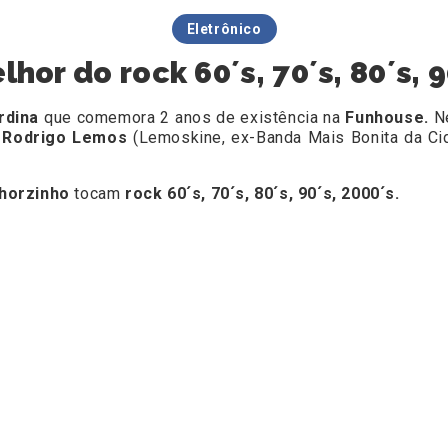
Eletrônico
hor do rock 60´s, 70´s, 80´s, 
rdina
que comemora 2 anos de existência na
Funhouse.
N
s
Rodrigo Lemos
(Lemoskine, ex-Banda Mais Bonita
da Ci
Thorzinho
tocam
rock 60´s, 70´s, 80´s, 90´s, 2000´s.