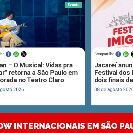
Evento
lhe
Compartilhe
an – O Musical: Vidas pra
Jacareí anun
ar" retorna a São Paulo em
Festival dos
orada no Teatro Claro
dois finais 
agosto 2026
08 de agosto 202
OW INTERNACIONAIS EM SÃO PA