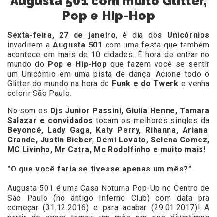
Augusta 501 com muito Glitter,
Pop e Hip-Hop
Sexta-feira, 27 de janeiro
, é dia dos
Unicórnios
invadirem
a
Augusta 501
com uma festa que também
acontece em mais de 10 cidades. É hora de entrar no
mundo do
Pop e Hip-Hop
que
fazem você se sentir
um Unicórnio em uma pista de dança. Acione todo o
Glitter do mundo na hora do
Funk e do Twerk
e venha
colorir São Paulo.
No som os
Djs
Junior Passini, Giulia Henne, Tamara
Salazar e convidados
tocam os melhores singles da
Beyoncé, Lady Gaga, Katy Perry, Rihanna, Ariana
Grande, Justin Bieber, Demi Lovato, Selena Gomez,
MC Livinho, Mr Catra, Mc Rodolfinho e muito mais!
"O que você faria se tivesse apenas um mês?"
Augusta 501 é uma Casa Noturna Pop-Up no Centro de
São Paulo (no antigo Inferno Club) com data pra
começar (31.12.2016) e para acabar (29.01.2017)! A