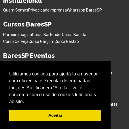
Institucional
Quem Somos
Privacidade
Imprensa
Whatsapp BaresSP
Cursos BaresSP
Primeira página
Curso Bartender
Curso Barista
Curso Cerveja
Curso Garçom
Curso Gestão
BaresSP Eventos
Eventos Sociais
Eventos Corporativos
Feiras de Negócios
Cervejas Especiais
Workshops Interativo
Buffet para Eventos
Utilizamos cookies para ajudá-lo a navegar
Bar Nas Alturas
Caminhão para Eventos
com eficiência e executar determinadas
funções.Ao clicar em “Aceitar”, você
Nossos Projetos
concorda com o uso de cookies funcionais
ao site.
Experiência Gastronômica
Família no Parque
Ativação em Bares
Aceitar
Acompanhe o BARESSP