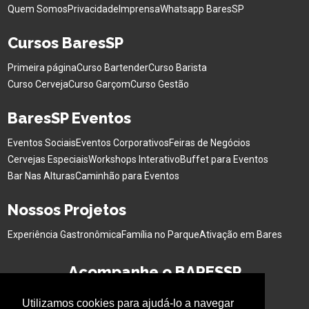
Quem Somos
Privacidade
Imprensa
Whatsapp BaresSP
Cursos BaresSP
Primeira página
Curso Bartender
Curso Barista
Curso Cerveja
Curso Garçom
Curso Gestão
BaresSP Eventos
Eventos Sociais
Eventos Corporativos
Feiras de Negócios
Cervejas Especiais
Workshops Interativo
Buffet para Eventos
Bar Nas Alturas
Caminhão para Eventos
Nossos Projetos
Experiência Gastronômica
Família no Parque
Ativação em Bares
Acompanhe o BARESSP
Utilizamos cookies para ajudá-lo a navegar