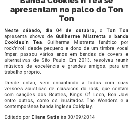
Banda Cookies´n Tea se
apresentam no palco do Ton
Ton
Neste sábado, dia 04 de outubro,
o
Ton Ton
apresenta shows de
Guilherme Mistretta
e
banda
Cookies'n Tea
. Guilherme Mistretta fanático por
rock'n'roll desde pequeno e dono de um timbre vocal
ímpar, passou vários anos em bandas de covers e
alternativas de São Paulo. Em 2013, resolveu reunir
músicos de excelência e grandes amigos, para um
trabalho próprio.
Desde então, vem encantando a todos com suas
versões acústicas de clássicos do rock, que contam
com canções dos Beatles, Kings Of Leon, Bon Jovi
entre outros, como os inusitados The Wonders e a
contemporânea banda inglesa Coldplay.
Editado por
Eliana Satie
às 30/09/2014