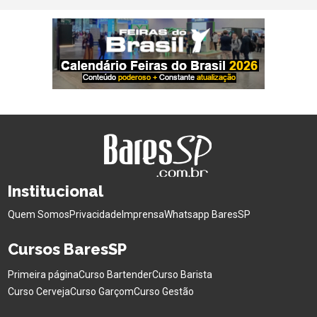
Institucional
Quem Somos
Privacidade
Imprensa
Whatsapp BaresSP
Cursos BaresSP
Primeira página
Curso Bartender
Curso Barista
Curso Cerveja
Curso Garçom
Curso Gestão