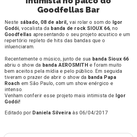
intimista no palco do
Goodfellas Bar
Neste
sábado, 08 de abril,
vai rolar o som do
Igor
Godói
, vocalista da
banda de rock SIOUX 66
, no
Goodfellas
apresentando o seu projeto acustico e um
repertório repleto de hits das bandas que o
inluenciaram.
Recentemente o músico, junto de sua
banda Sioux 66
abriu o show da
banda AEROSMITH
e foram muito
bem aceitos pela mídia e pelo público. Em seguida
tiveram o prazer de abrir o show da
banda Papa
Roach
em São Paulo, com um show enérgico e
intenso.
Venham conferir esse projeto mais intimista de
Igor
Godói!
Editado por
Daniela Silveira
às 06/04/2017