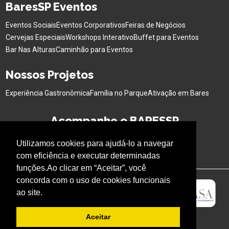
BaresSP Eventos
Eventos Sociais
Eventos Corporativos
Feiras de Negócios
Cervejas Especiais
Workshops Interativo
Buffet para Eventos
Bar Nas Alturas
Caminhão para Eventos
Nossos Projetos
Experiência Gastronômica
Família no Parque
Ativação em Bares
Acompanhe o BARESSP
Utilizamos cookies para ajudá-lo a navegar
com eficiência e executar determinadas
funções.Ao clicar em “Aceitar”, você
concorda com o uso de cookies funcionais
ao site.
Aceitar