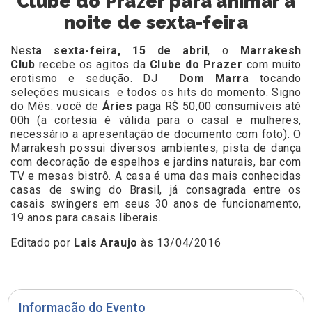
Clube do Prazer para animar a
noite de sexta-feira
Nest
a sexta-feira, 15 de abril
, o
Marrakesh
Club
recebe os agitos da
Clube do Prazer
com muito
erotismo e sedução. DJ
Dom Marra
tocando
seleções musicais e todos os hits do momento. Signo
do Mês: você de
Áries
paga R$ 50,00 consumíveis até
00h (a cortesia é válida para o casal e mulheres,
necessário a apresentação de documento com foto). O
Marrakesh possui diversos ambientes, pista de dança
com decoração de espelhos e jardins naturais, bar com
TV e mesas bistrô. A casa é uma das mais conhecidas
casas de swing do Brasil, já consagrada entre os
casais swingers em seus 30 anos de funcionamento,
19 anos para casais liberais.
Editado por
Lais Araujo
às 13/04/2016
Informação do Evento