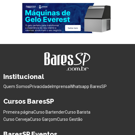
Institucional
Quem Somos
Privacidade
Imprensa
Whatsapp BaresSP
Cursos BaresSP
Primeira página
Curso Bartender
Curso Barista
Curso Cerveja
Curso Garçom
Curso Gestão
BaresSP Eventos