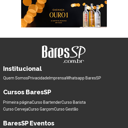
Institucional
Quem Somos
Privacidade
Imprensa
Whatsapp BaresSP
Cursos BaresSP
Primeira página
Curso Bartender
Curso Barista
Curso Cerveja
Curso Garçom
Curso Gestão
BaresSP Eventos