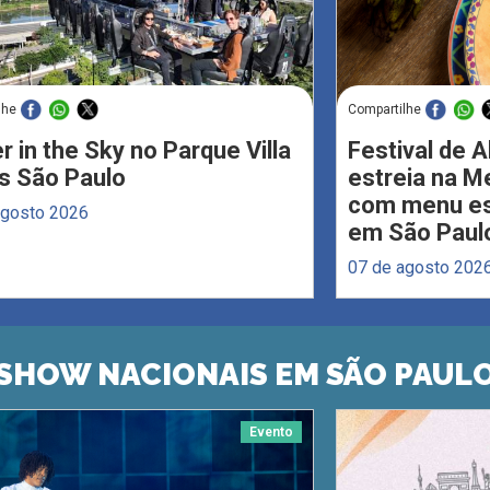
lhe
Compartilhe
r in the Sky no Parque Villa
Festival de 
s São Paulo
estreia na M
com menu esp
agosto 2026
em São Paul
07 de agosto 202
SHOW NACIONAIS EM SÃO PAUL
Evento