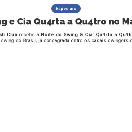
Especiais
ng e Cia Qu4rta a Qu4tro no M
sh Club
recebe a
Noite do Swing & Cia: Qu4rta a Qu4t
wing do Brasil, já consagrada entre os casais swingers