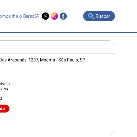
Buscar
ompanhe o BaresSP
Dos Arapanés, 1237
, Moema - São Paulo, SP
íveis
veis
0
nda