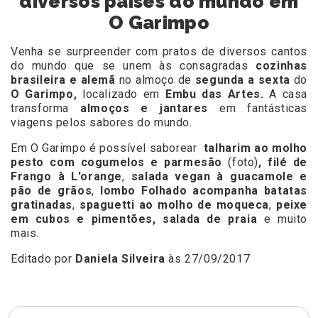
diversos países do mundo em
O Garimpo
Venha se surpreender com pratos de diversos cantos
do mundo que se unem às consagradas
cozinhas
brasileira e alemã
no almoço de
segunda a sexta
do
O Garimpo,
localizado em
Embu das Artes.
A casa
transforma
almoços e jantares
em fantásticas
viagens pelos sabores do mundo.
Em O Garimpo é possível saborear
talharim ao molho
pesto com cogumelos e parmesão
(foto)
,
filé de
Frango à L'orange
,
salada vegan à guacamole e
pão de grãos
,
lombo Folhado acompanha batatas
gratinadas
,
spaguetti ao molho de moqueca
,
peixe
em cubos e pimentões, salada de praia
e muito
mais.
Editado por
Daniela Silveira
às 27/09/2017