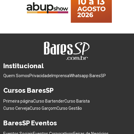
Institucional
Quem Somos
Privacidade
Imprensa
Whatsapp BaresSP
Cursos BaresSP
Primeira página
Curso Bartender
Curso Barista
Curso Cerveja
Curso Garçom
Curso Gestão
BaresSP Eventos
Eventos Sociais
Eventos Corporativos
Feiras de Negócios