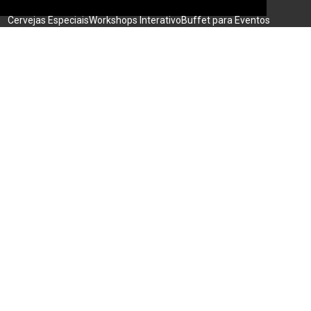
Eventos Sociais
Eventos Corporativos
Feiras de Negócios
Cervejas Especiais
Workshops Interativo
Buffet para Eventos
Bar Nas Alturas
Caminhão para Eventos
Nossos Projetos
Experiência Gastronômica
Família no Parque
Ativação em Bares
Acompanhe o BARESSP