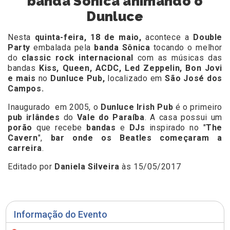
banda Sônica animando o
Dunluce
Nesta
quinta-feira, 18 de maio,
acontece a
Double
Party
embalada pela
banda Sônica
tocando o melhor
do
classic rock internacional
com as músicas das
bandas
Kiss, Queen, ACDC, Led Zeppelin, Bon Jovi
e mais
no
Dunluce Pub
,
localizado em
São José dos
Campos.
Inaugurado em 2005, o
Dunluce Irish Pub
é o primeiro
pub irlândes
do
Vale do Paraíba
. A casa possui um
porão
que recebe
bandas
e
DJs
inspirado no "
The
Cavern
",
bar onde os Beatles começaram a
carreira
.
Editado por
Daniela Silveira
às 15/05/2017
Informação do Evento