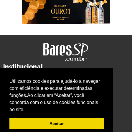
Institucional
Quem Somos
Privacidade
Imprensa
Whatsapp BaresSP
Utilizamos cookies para ajudá-lo a navegar
com eficiência e executar determinadas
Cursos BaresSP
funções.Ao clicar em “Aceitar”, você
Primeira página
Curso Bartender
Curso Barista
concorda com o uso de cookies funcionais
Curso Cerveja
Curso Garçom
Curso Gestão
ao site.
BaresSP Eventos
Aceitar