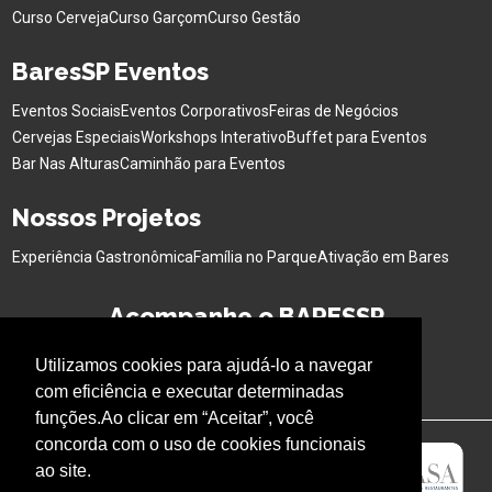
Curso Cerveja
Curso Garçom
Curso Gestão
BaresSP Eventos
Eventos Sociais
Eventos Corporativos
Feiras de Negócios
Cervejas Especiais
Workshops Interativo
Buffet para Eventos
Bar Nas Alturas
Caminhão para Eventos
Nossos Projetos
Experiência Gastronômica
Família no Parque
Ativação em Bares
Acompanhe o BARESSP
Utilizamos cookies para ajudá-lo a navegar
com eficiência e executar determinadas
funções.Ao clicar em “Aceitar”, você
concorda com o uso de cookies funcionais
ao site.