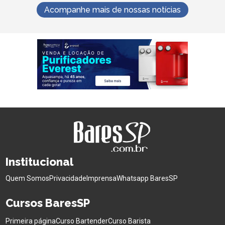
Acompanhe mais de nossas notícias
Institucional
Quem Somos
Privacidade
Imprensa
Whatsapp BaresSP
Cursos BaresSP
Primeira página
Curso Bartender
Curso Barista