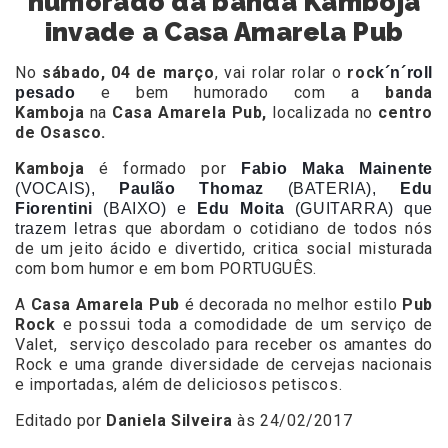
humorado da banda Kamboja
invade a Casa Amarela Pub
No
sábado, 04 de março
, vai rolar rolar o
roc
k´n´roll
e bem humorado com a
banda
pesado
Kamboja
na
Casa Amarela Pub
,
localizada no
centro
de Osasco.
Kamboja
é formado por
Fabio Maka Mainente
(VOCAIS),
Paulão Thomaz
(BATERIA),
Edu
Fiorentini
(BAIXO) e
Edu Moita
(GUITARRA) que
etras que abordam o cotidiano de todos nós
trazem l
de um jeito ácido e divertido, critica social misturada
com bom humor e em bom PORTUGUÊS.
A
Casa Amarela Pub
é decorada no melhor estilo
Pub
Rock
e possui toda a comodidade de um serviço de
Valet, serviço descolado para receber os amantes do
Rock e uma grande diversidade de cervejas nacionais
e importadas, além de deliciosos petiscos.
Editado por
Daniela Silveira
às 24/02/2017