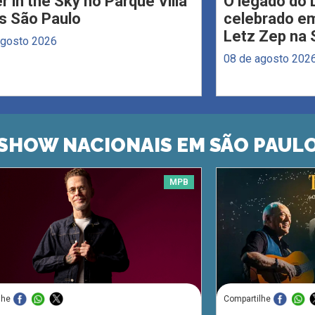
r in the Sky no Parque Villa
O legado do 
s São Paulo
celebrado em
Letz Zep na 
agosto 2026
08 de agosto 202
SHOW NACIONAIS EM SÃO PAUL
MPB
lhe
Compartilhe