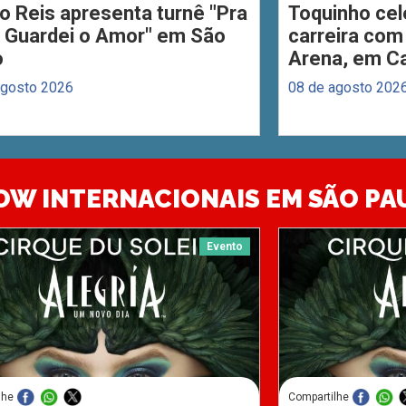
o Reis apresenta turnê "Pra
Toquinho cel
 Guardei o Amor" em São
carreira com
o
Arena, em C
agosto 2026
08 de agosto 202
OW INTERNACIONAIS EM SÃO PA
Evento
lhe
Compartilhe