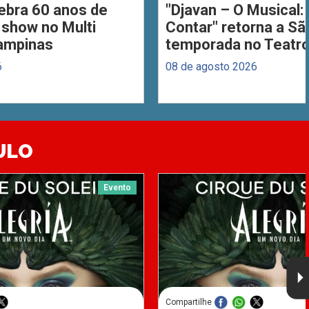
ebra 60 anos de
"Djavan – O Musical: 
 show no Multi
Contar" retorna a S
ampinas
temporada no Teatro
6
08 de agosto 2026
ULO
Evento
Compartilhe