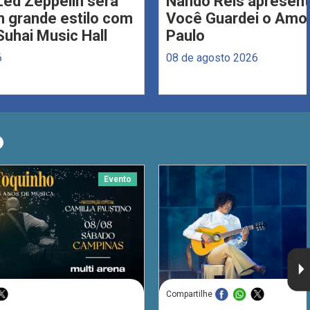
Led Zeppelin será
Nando Reis apresent
 grande estilo com
Você Guardei o Amo
Suhai Music Hall
Paulo
6
08 de agosto 2026
O
Evento
Compartilhe