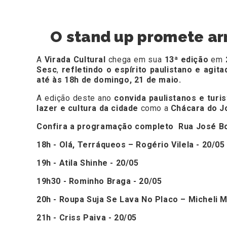
O stand up promete arr
A
Virada Cultural
chega em sua
13ª edição
em
Sesc
,
refletindo o espírito paulistano e agit
até às 18h de domingo, 21 de maio.
A edição deste ano
convida paulistanos e turis
lazer e cultura da cidade
como a
Chácara do J
Confira a programação completo Rua José Bo
18h - Olá, Terráqueos – Rogério Vilela - 20/05
19h - Atila Shinhe - 20/05
19h30 - Rominho Braga - 20/05
20h - Roupa Suja Se Lava No Placo – Micheli
21h - Criss Paiva - 20/05