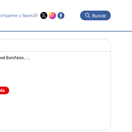
Buscar
ompanhe o BaresSP
osé Bonifácio
, - ,
nda