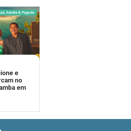
xé, Samba & Pagode
ione e
rcam no
samba em