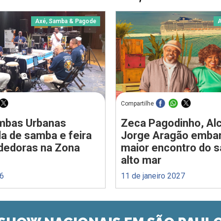
Axé, Samba & Pagode
A
Compartilhe
ombas Urbanas
Zeca Pagodinho, Alc
a de samba e feira
Jorge Aragão emba
dedoras na Zona
maior encontro do 
alto mar
26
11 de janeiro 2027