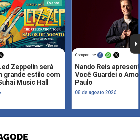
Evento
Compartilhe
Led Zeppelin será
Nando Reis apresent
 grande estilo com
Você Guardei o Amo
Suhai Music Hall
Paulo
6
08 de agosto 2026
PAGODE