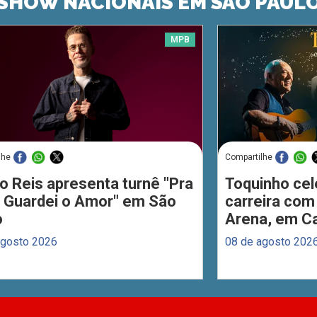
SHOW NACIONAIS EM SÃO PAUL
MPB
lhe
Compartilhe
o Reis apresenta turnê "Pra
Toquinho cel
 Guardei o Amor" em São
carreira com
o
Arena, em C
agosto 2026
08 de agosto 202