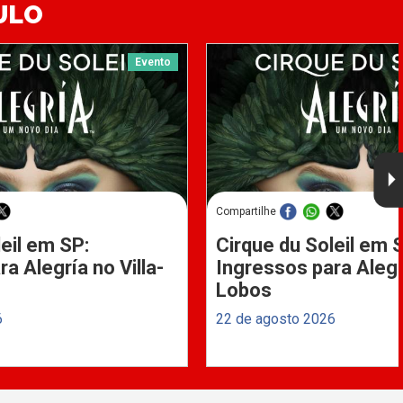
ULO
Evento
Compartilhe
eil em SP:
Cirque du Soleil em 
a Alegría no Villa-
Ingressos para Alegrí
Lobos
6
22 de agosto 2026