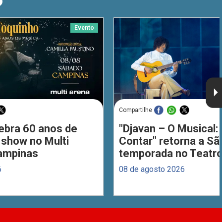
O
Evento
Compartilhe
ebra 60 anos de
"Djavan – O Musical: 
 show no Multi
Contar" retorna a S
ampinas
temporada no Teatro
6
08 de agosto 2026