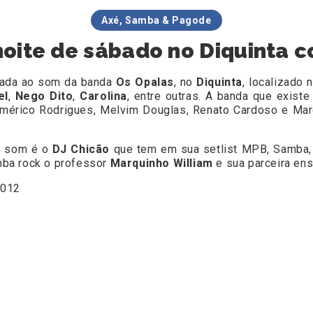
Axé, Samba & Pagode
noite de sábado no Diquinta 
tada ao som da banda
Os Opalas
, no
Diquinta
, localizado 
el
,
Nego Dito
,
Carolina
, entre outras. A banda que exist
érico Rodrigues, Melvim Douglas, Renato Cardoso e Mar
o som é o
DJ Chicão
que tem em sua setlist MPB, Samba, G
mba rock o professor
Marquinho William
e sua parceira ens
2012