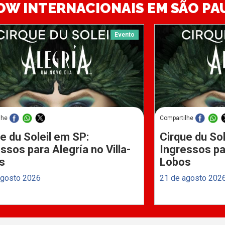
OW INTERNACIONAIS EM SÃO PA
Evento
lhe
Compartilhe
e du Soleil em SP:
Cirque du Sol
ssos para Alegría no Villa-
Ingressos par
s
Lobos
agosto 2026
21 de agosto 202