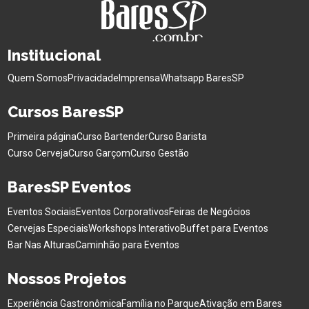
Institucional
Quem Somos
Privacidade
Imprensa
Whatsapp BaresSP
Cursos BaresSP
Primeira página
Curso Bartender
Curso Barista
Curso Cerveja
Curso Garçom
Curso Gestão
BaresSP Eventos
Eventos Sociais
Eventos Corporativos
Feiras de Negócios
Cervejas Especiais
Workshops Interativo
Buffet para Eventos
Bar Nas Alturas
Caminhão para Eventos
Nossos Projetos
Experiência Gastronômica
Família no Parque
Ativação em Bares