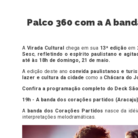
Palco 360 com a A banda
A
Virada Cultural
chega em sua
13ª edição
em
Sesc
,
refletindo o espírito paulistano e agit
até às 18h de domingo, 21 de maio.
A edição deste ano
convida paulistanos e turis
lazer e cultura da cidade
como a
Chácara do J
Confira a programação completo do Deck São 
19h - A banda dos corações partidos (Aracaju)
A
banda dos Corações Partidos
nasce da idéi
interpretações melodramáticas.