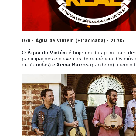
07h - Água de Vintém (
Piracicaba) - 21/05
O
Água de Vintém
é hoje um dos principais d
participações em e
ventos de referência.
Os músi
de 7 cordas) e
Xeina Barros
(pandeiro) unem o t