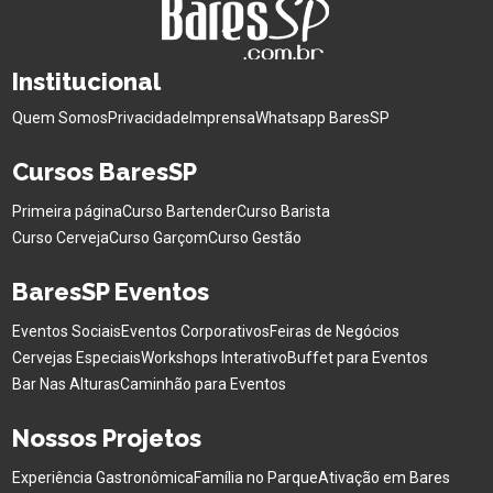
Institucional
Quem Somos
Privacidade
Imprensa
Whatsapp BaresSP
Cursos BaresSP
Primeira página
Curso Bartender
Curso Barista
Curso Cerveja
Curso Garçom
Curso Gestão
BaresSP Eventos
Eventos Sociais
Eventos Corporativos
Feiras de Negócios
Cervejas Especiais
Workshops Interativo
Buffet para Eventos
Bar Nas Alturas
Caminhão para Eventos
Nossos Projetos
Experiência Gastronômica
Família no Parque
Ativação em Bares