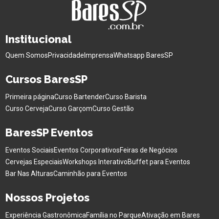
Institucional
Quem Somos
Privacidade
Imprensa
Whatsapp BaresSP
Cursos BaresSP
Primeira página
Curso Bartender
Curso Barista
Curso Cerveja
Curso Garçom
Curso Gestão
BaresSP Eventos
Eventos Sociais
Eventos Corporativos
Feiras de Negócios
Cervejas Especiais
Workshops Interativo
Buffet para Eventos
Bar Nas Alturas
Caminhão para Eventos
Nossos Projetos
Experiência Gastronômica
Família no Parque
Ativação em Bares