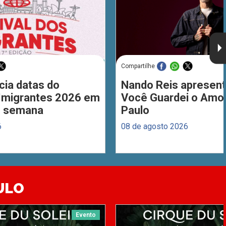
Compartilhe
cia datas do
Nando Reis apresent
 Imigrantes 2026 em
Você Guardei o Amo
de semana
Paulo
6
08 de agosto 2026
ULO
Evento