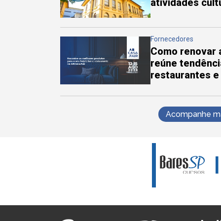
atividades cul
Fornecedores
Como renovar a
reúne tendênci
restaurantes e
Acompanhe mai