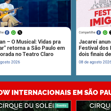
lhe
Compartilhe
an – O Musical: Vidas pra
Jacareí anun
ar" retorna a São Paulo em
Festival dos
orada no Teatro Claro
dois finais 
agosto 2026
08 de agosto 202
OW INTERNACIONAIS EM SÃO PA
Evento