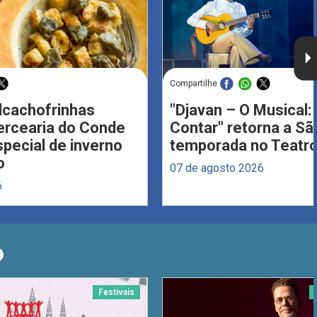
Compartilhe
Alcachofrinhas
"Djavan – O Musical: 
ercearia do Conde
Contar" retorna a S
ecial de inverno
temporada no Teatro
o
07 de agosto 2026
6
O
Festivais