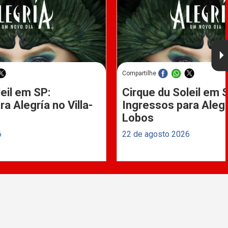
Compartilhe
eil em SP:
Cirque du Soleil em 
a Alegría no Villa-
Ingressos para Alegrí
Lobos
6
22 de agosto 2026