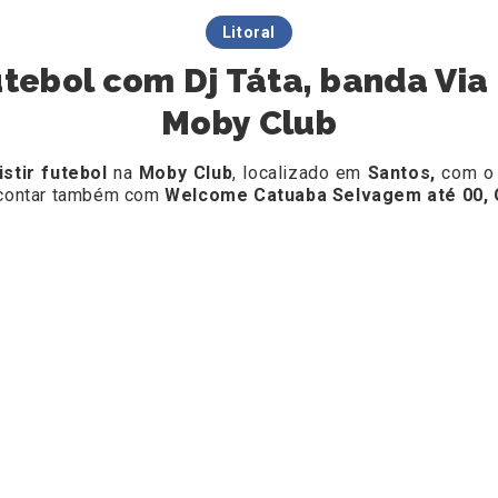
Litoral
utebol com Dj Táta, banda Via
Moby Club
istir futebol
na
Moby Club
, localizado em
Santos,
com o
ai contar também com
Welcome Catuaba Selvagem até 00, O