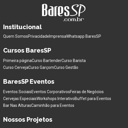
Institucional
Quem Somos
Privacidade
Imprensa
Whatsapp BaresSP
Cursos BaresSP
Primeira página
Curso Bartender
Curso Barista
Curso Cerveja
Curso Garçom
Curso Gestão
BaresSP Eventos
Eventos Sociais
Eventos Corporativos
Feiras de Negócios
Cervejas Especiais
Workshops Interativo
Buffet para Eventos
Bar Nas Alturas
Caminhão para Eventos
Nossos Projetos