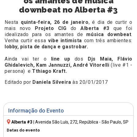
os amantes de música
downbeat no Alberta #3
Nesta
quinta-feira, 26 de janeiro
, é dia de curtir o
mais novo
Projeto CIG
do
Alberta #3
que foi
idealizado para os amantes de
música downbeat
.
Venha curtir essa
vibe intimista
com três ambientes:
lobby, pista de dança e gastrobar.
Ainda vai ter o
line up
dos
Djs Maia, Flávio
Ghidalevich, Kam Jannuzzi, André Vitorelli
(live #1 -
persona) e
Tthiago Kraft.
Editado por
Daniela Silveira
às 20/01/2017
Informação do Evento
Alberta #3
|
Avenida São Luís, 272
, República - São Paulo, SP
Datas do evento