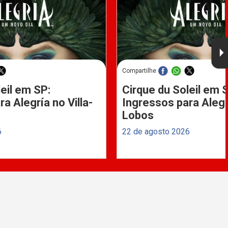
Compartilhe
eil em SP:
Cirque du Soleil em 
a Alegría no Villa-
Ingressos para Alegrí
Lobos
6
22 de agosto 2026