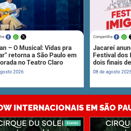
lhe
Compartilhe
an – O Musical: Vidas pra
Jacareí anun
ar" retorna a São Paulo em
Festival dos
orada no Teatro Claro
dois finais 
agosto 2026
08 de agosto 202
OW INTERNACIONAIS EM SÃO PA
Evento