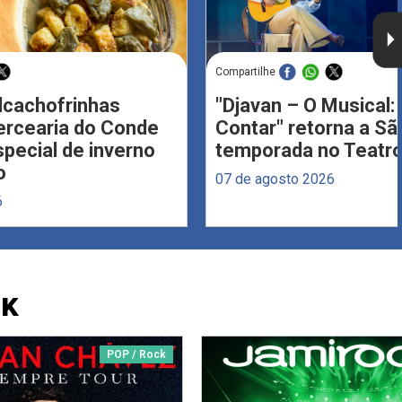
Compartilhe
Alcachofrinhas
"Djavan – O Musical: 
ercearia do Conde
Contar" retorna a S
ecial de inverno
temporada no Teatro
o
07 de agosto 2026
6
CK
POP / Rock