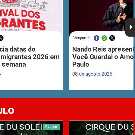
Compartilhe
cia datas do
Nando Reis apresent
 Imigrantes 2026 em
Você Guardei o Amo
de semana
Paulo
6
08 de agosto 2026
ULO
Evento