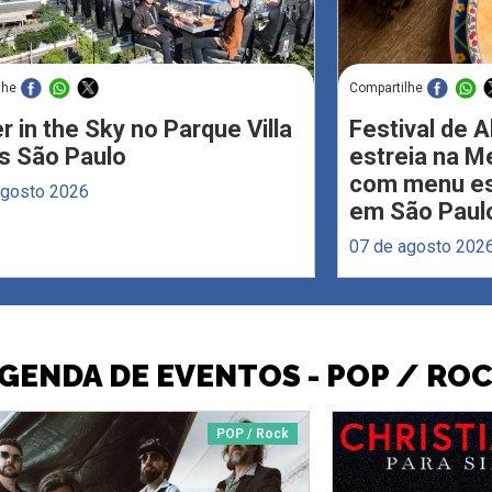
lhe
Compartilhe
r in the Sky no Parque Villa
Festival de 
s São Paulo
estreia na M
com menu esp
agosto 2026
em São Paul
07 de agosto 202
GENDA DE EVENTOS - POP / RO
POP / Rock