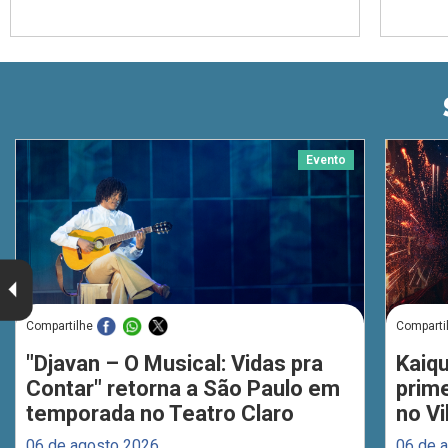
Evento
Compartilhe
Comparti
"Djavan – O Musical: Vidas pra
Kaiq
Contar" retorna a São Paulo em
prim
temporada no Teatro Claro
no Vi
06 de agosto 2026
06 de 