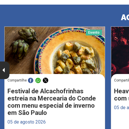
A
Evento
Compartilhe
Comparti
Festival de Alcachofrinhas
Heav
estreia na Mercearia do Conde
com s
com menu especial de inverno
05 de 
em São Paulo
05 de agosto 2026