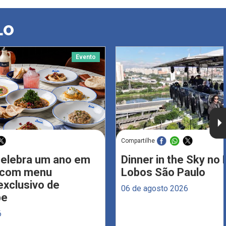
LO
Evento
Compartilhe
celebra um ano em
Dinner in the Sky no 
s com menu
Lobos São Paulo
xclusivo de
06 de agosto 2026
be
6