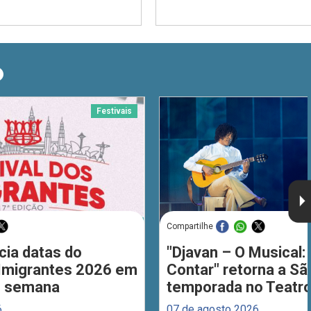
O
Festivais
Compartilhe
cia datas do
"Djavan – O Musical: 
 Imigrantes 2026 em
Contar" retorna a S
de semana
temporada no Teatro
6
07 de agosto 2026