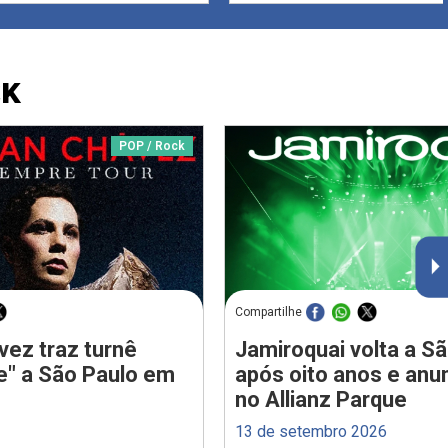
CK
POP / Rock
Compartilhe
vez traz turnê
Jamiroquai volta a S
e" a São Paulo em
após oito anos e anu
no Allianz Parque
13 de setembro 2026