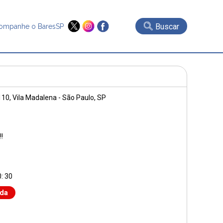
Buscar
ompanhe o BaresSP
110
, Vila Madalena - São Paulo, SP
!
: 30
nda