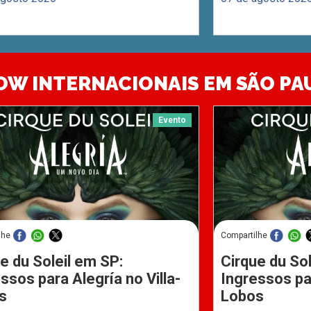
OW INTERNACIONAIS EM SÃO PA
Evento
lhe
Compartilhe
e du Soleil em SP:
Cirque du Sol
ssos para Alegría no Villa-
Ingressos par
s
Lobos