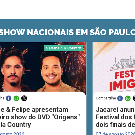
SHOW NACIONAIS EM SÃO PAUL
Sertanejo & Country
lhe
Compartilhe
ue & Felipe apresentam
Jacareí anun
eiro show do DVD "Origens"
Festival dos
lla Country
dois finais 
agosto 2026
07 de agosto 202