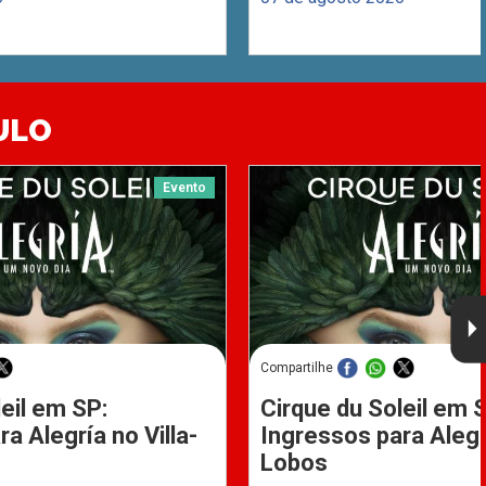
ULO
Evento
Compartilhe
eil em SP:
Cirque du Soleil em 
a Alegría no Villa-
Ingressos para Alegrí
Lobos