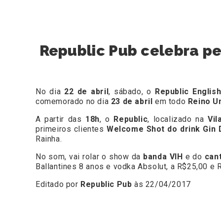
Republic Pub celebra pe
No dia
22 de abril
, sábado, o
Republic Englis
comemorado no dia
23 de abril
em todo
Reino U
A partir das
18h
, o
Republic
, localizado na
Vil
primeiros clientes
Welcome Shot do drink Gin D
Rainha.
No som, vai rolar o show da
banda VIH
e do
cant
Ballantines 8 anos e vodka Absolut, a R$25,00 e R
Editado por
Republic Pub
às 22/04/2017