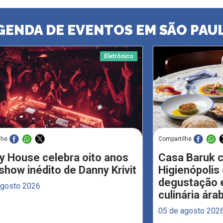
GENDA DE EVENTOS EM SÃO PAU
Eletrônico
lhe
Compartilhe
y House celebra oito anos
Casa Baruk 
how inédito de Danny Krivit
Higienópoli
degustação e
agosto 2026
culinária ára
05 de agosto 202