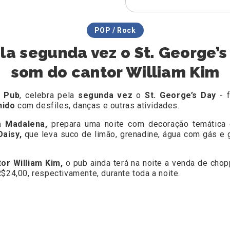
POP / Rock
la segunda vez o St. George’s
som do cantor William Kim
h Pub
, celebra pela
segunda vez
o
St. George’s Day
- f
nido
com desfiles, danças e outras atividades.
a Madalena,
prepara uma noite com decoração temática
aisy,
que leva suco de limão, grenadine, água com gás e 
or William Kim,
o pub ainda terá na noite a venda de cho
$24,00, respectivamente, durante toda a noite.