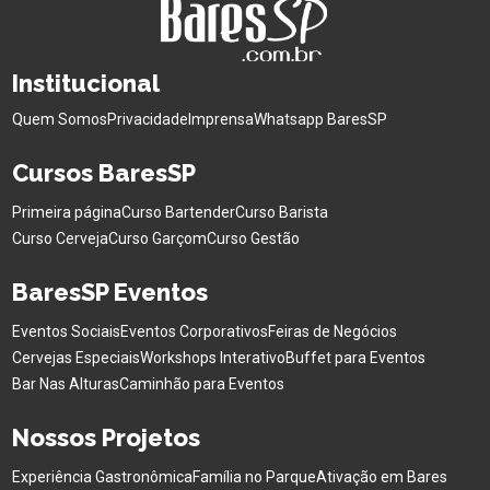
Institucional
Quem Somos
Privacidade
Imprensa
Whatsapp BaresSP
Cursos BaresSP
Primeira página
Curso Bartender
Curso Barista
Curso Cerveja
Curso Garçom
Curso Gestão
BaresSP Eventos
Eventos Sociais
Eventos Corporativos
Feiras de Negócios
Cervejas Especiais
Workshops Interativo
Buffet para Eventos
Bar Nas Alturas
Caminhão para Eventos
Nossos Projetos
Experiência Gastronômica
Família no Parque
Ativação em Bares