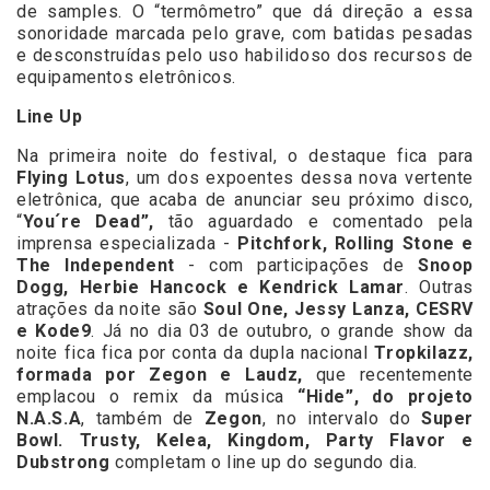
de samples. O “termômetro” que dá direção a essa
sonoridade marcada pelo grave, com batidas pesadas
e desconstruídas pelo uso habilidoso dos recursos de
equipamentos eletrônicos.
Line Up
Na primeira noite do festival, o destaque fica para
Flying Lotus
, um dos expoentes dessa nova vertente
eletrônica, que acaba de anunciar seu próximo disco,
“
You´re Dead”,
tão aguardado e comentado pela
imprensa especializada -
Pitchfork, Rolling Stone e
The Independent
- com participações de
Snoop
Dogg, Herbie Hancock e Kendrick Lamar
. Outras
atrações da noite são
Soul One, Jessy Lanza, CESRV
e Kode9
. Já no dia 03 de outubro, o grande show da
noite fica fica por conta da dupla nacional
Tropkilazz,
formada por Zegon e Laudz,
que recentemente
emplacou o remix da música
“Hide”, do projeto
N.A.S.A
, também de
Zegon
, no intervalo do
Super
Bowl. Trusty, Kelea, Kingdom, Party Flavor e
Dubstrong
completam o line up do segundo dia.