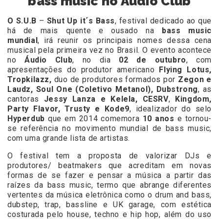
bass music no Audio Club
O S.U.B
–
Shut Up it´s Bass
, festival dedicado ao que
há de mais quente e ousado na
bass music
mundial
, irá reunir os principais nomes dessa cena
musical pela primeira vez no Brasil. O evento acontece
no
Áudio Club
, no dia
02 de outubro
, com
apresentações do produtor americano
Flying Lotus,
Tropkilazz,
duo de produtores formados por
Zegon e
Laudz, Soul One (Coletivo Metanol), Dubstrong
, as
cantoras
Jessy Lanza e Kelela, CESRV
,
Kingdom,
Party Flavor, Trusty e Kode9
, idealizador do selo
Hyperdub
que em 2014 comemora
10 anos
e tornou-
se referência no movimento mundial de bass music,
com uma grande lista de artistas.
O festival tem a proposta de valorizar DJs e
produtores/ beatmakers que acreditam em novas
formas de se fazer e pensar a música a partir das
raízes da bass music, termo que abrange diferentes
vertentes da música eletrônica como o drum and bass,
dubstep, trap, bassline e UK garage, com estética
costurada pelo house, techno e hip hop, além do uso