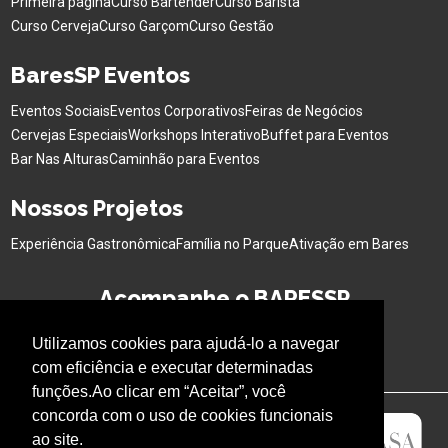
Primeira página
Curso Bartender
Curso Barista
Curso Cerveja
Curso Garçom
Curso Gestão
BaresSP Eventos
Eventos Sociais
Eventos Corporativos
Feiras de Negócios
Cervejas Especiais
Workshops Interativo
Buffet para Eventos
Bar Nas Alturas
Caminhão para Eventos
Nossos Projetos
Experiência Gastronômica
Família no Parque
Ativação em Bares
Acompanhe o BARESSP
Utilizamos cookies para ajudá-lo a navegar
com eficiência e executar determinadas
funções.Ao clicar em “Aceitar”, você
concorda com o uso de cookies funcionais
ao site.