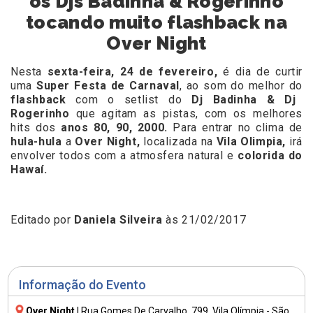
os Djs Badinha & Rogerinho
tocando muito flashback na
Over Night
Nesta
sexta-feira, 24 de fevereiro,
é dia de curtir
uma
Super Festa de Carnaval
, ao som do melhor do
flashback
com o setlist do
Dj Badinha & Dj
Rogerinho
que agitam as pistas, com os melhores
hits dos
anos 80, 90, 2000.
Para entrar no clima de
hula-hula
a
Over Night,
localizada na
Vila Olimpia,
irá
envolver todos com a atmosfera natural e
colorida do
Hawaí.
Editado por
Daniela Silveira
às 21/02/2017
Informação do Evento
Over Night
|
Rua Gomes De Carvalho, 799
, Vila Olímpia - São