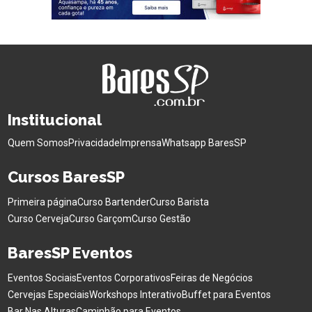
Institucional
Quem Somos
Privacidade
Imprensa
Whatsapp BaresSP
Cursos BaresSP
Primeira página
Curso Bartender
Curso Barista
Curso Cerveja
Curso Garçom
Curso Gestão
BaresSP Eventos
Eventos Sociais
Eventos Corporativos
Feiras de Negócios
Cervejas Especiais
Workshops Interativo
Buffet para Eventos
Bar Nas Alturas
Caminhão para Eventos