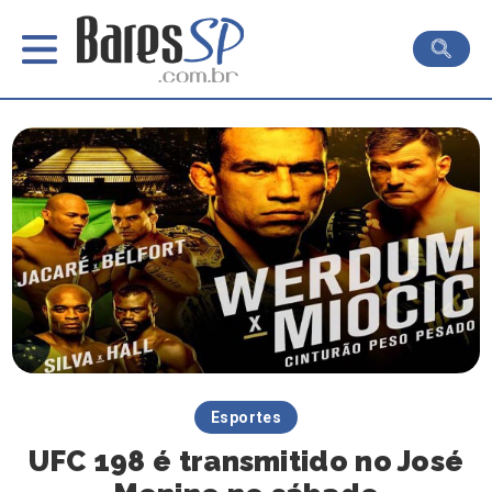
Esportes
UFC 198 é transmitido no José