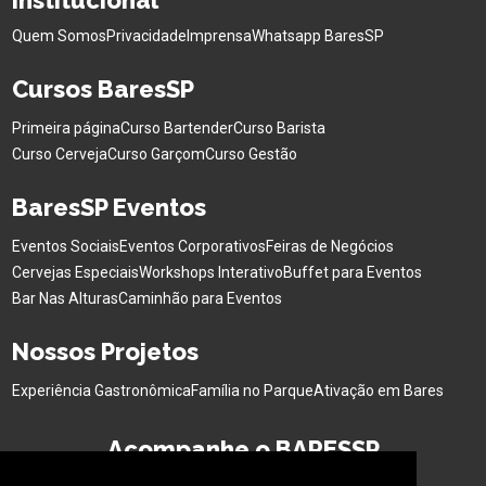
Institucional
Quem Somos
Privacidade
Imprensa
Whatsapp BaresSP
Cursos BaresSP
Primeira página
Curso Bartender
Curso Barista
Curso Cerveja
Curso Garçom
Curso Gestão
BaresSP Eventos
Eventos Sociais
Eventos Corporativos
Feiras de Negócios
Cervejas Especiais
Workshops Interativo
Buffet para Eventos
Bar Nas Alturas
Caminhão para Eventos
Nossos Projetos
Experiência Gastronômica
Família no Parque
Ativação em Bares
Acompanhe o BARESSP