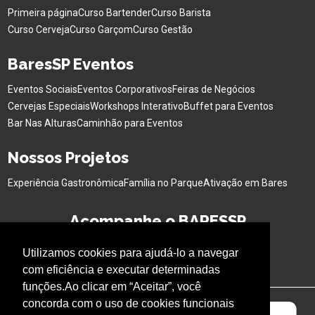
Primeira página
Curso Bartender
Curso Barista
Curso Cerveja
Curso Garçom
Curso Gestão
BaresSP Eventos
Eventos Sociais
Eventos Corporativos
Feiras de Negócios
Cervejas Especiais
Workshops Interativo
Buffet para Eventos
Bar Nas Alturas
Caminhão para Eventos
Nossos Projetos
Experiência Gastronômica
Família no Parque
Ativação em Bares
Acompanhe o BARESSP
Utilizamos cookies para ajudá-lo a navegar
com eficiência e executar determinadas
funções.Ao clicar em “Aceitar”, você
concorda com o uso de cookies funcionais