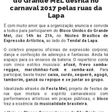
do Grande MEL desfila no
carnaval 2017 pelas ruas da
Lapa
É com muito amor que a organização anuncia e convida
a todos para participarem do
Bloco Unidos do Grande
Mel,
das
14h às 21h,
no
Núcleo Brasílica de
Expressão Artística,
ao lado do
Tendal da Lapa.
O coletivo preparou oficinas de expressão corporal,
dança e confecção de adereços e fantasias. Ainda há
espaço para os ensaios da bateria. O repertório conta
com cinco estilos musicais:
afoxé, frevo samba-
reggae, marchinhas-funk e samba-axé.
Para
participar, basta trazer
caixa, surdo, xequerê, agogô,
tamborim, ganzá ou repique e se juntar ao grupo.
Idealizado através da
Festa Mel,
projeto de festas de
rua que mistura o espírito carnavalesco com
performances artísticas em praças públicas, o
bloco
traz a essência da
musicalidade brasileira.